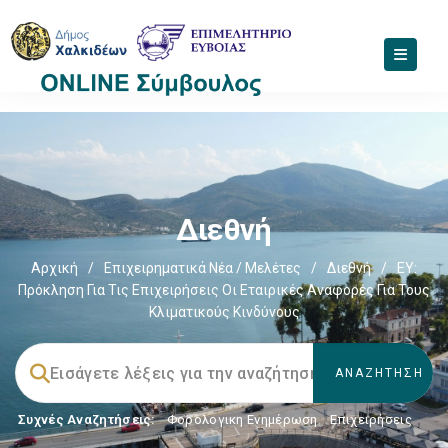
Διεθνή
Αρχική
/
Επιχειρηματικά Νέα / Μελέτες
/
Διεθνή
/
EY:
Πρόκληση Για Τις Επιχειρήσεις Οι Εταιρικές Αναφορές Για Τους
Κλιματικούς Κινδύνους
Συχνές Αναζητήσεις:
Φορολογικη Ενημέρωση
,
Επιχειρήσεις