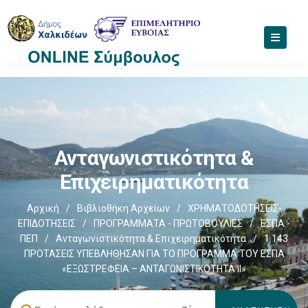
Ανταγωνιστικότητα &
Επιχειρηματικότητα
Αρχική
/
Βιβλιοθήκη Αρχείων
/
ΧΡΗΜΑΤΟΔΟΤΗΣΕΙΣ-
ΕΠΙΔΟΤΗΣΕΙΣ
/
ΠΡΟΓΡΑΜΜΑΤΑ - ΠΡΩΤΟΒΟΥΛΙΕΣ
/
ΕΣΠΑ -
ΠΕΠ
/
Ανταγωνιστικότητα & Επιχειρηματικότητα
/
1.143
ΠΡΟΤΑΣΕΙΣ ΥΠΕΒΛΗΘΗΣΑΝ ΓΙΑ ΤΟ ΠΡΟΓΡΑΜΜΑ ΤΟΥ ΕΣΠΑ
«ΕΞΩΣΤΡΕΦΕΙΑ – ΑΝΤΑΓΩΝΙΣΤΙΚΟΤΗΤΑ ΙΙ»