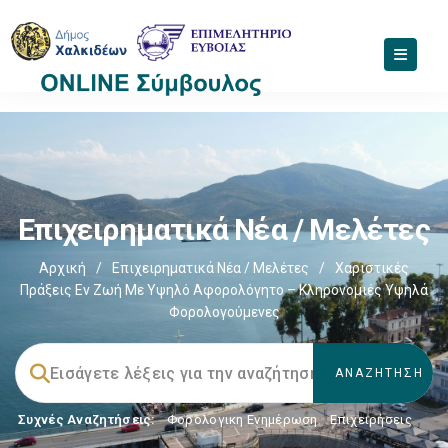
Επιχειρηματικά Νέα / Μελέτες
Αρχική
/
Επιχειρηματικά Νέα / Μελέτες
/
Χαριστικές
Πράξεις Εν Ζωή Με Υψηλό Αφορολόγητο – Κληρονομιές Υψηλά
Φορολογούμενες
Συχνές Αναζητήσεις:
Φορολογικη Ενημέρωση
,
Επιχειρήσεις