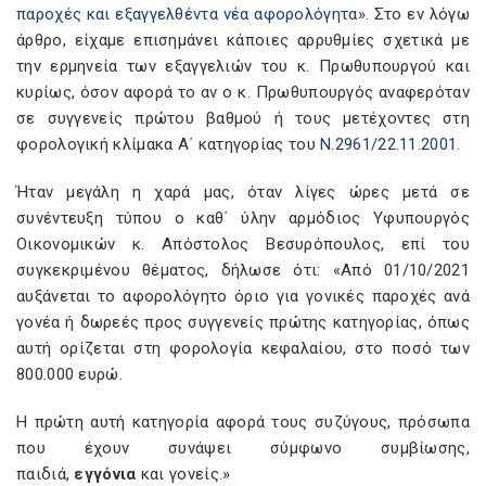
παροχές και εξαγγελθέντα νέα αφορολόγητα
». Στο εν λόγω
άρθρο, είχαμε επισημάνει κάποιες αρρυθμίες σχετικά με
την ερμηνεία των εξαγγελιών του κ. Πρωθυπουργού και
κυρίως, όσον αφορά το αν ο κ. Πρωθυπουργός αναφερόταν
σε συγγενείς πρώτου βαθμού ή τους μετέχοντες στη
φορολογική κλίμακα Α΄ κατηγορίας του
Ν.2961/22.11.2001
.
Ήταν μεγάλη η χαρά μας, όταν λίγες ώρες μετά σε
συνέντευξη τύπου ο καθ΄ ύλην αρμόδιος Υφυπουργός
Οικονομικών κ. Απόστολος Βεσυρόπουλος, επί του
συγκεκριμένου θέματος, δήλωσε ότι: «Από 01/10/2021
αυξάνεται το αφορολόγητο όριο για γονικές παροχές ανά
γονέα ή δωρεές προς συγγενείς πρώτης κατηγορίας, όπως
αυτή ορίζεται στη φορολογία κεφαλαίου, στο ποσό των
800.000 ευρώ.
Η πρώτη αυτή κατηγορία αφορά τους συζύγους, πρόσωπα
που έχουν συνάψει σύμφωνο συμβίωσης,
παιδιά,
εγγόνια
και γονείς.»