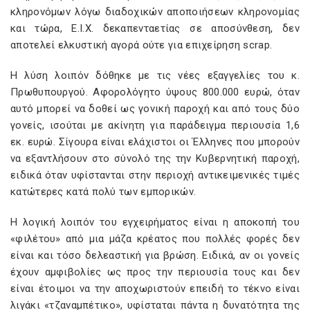
κληρονόμων λόγω διαδοχικών αποποιήσεων κληρονομίας
και τώρα, Ε.Ι.Χ. δεκαπενταετίας σε αποσύνθεση, δεν
αποτελεί ελκυστική αγορά ούτε για επιχείρηση scrap.
Η λύση λοιπόν δόθηκε με τις νέες εξαγγελίες του κ.
Πρωθυπουργού. Αφορολόγητο ύψους 800.000 ευρώ, όταν
αυτό μπορεί να δοθεί ως γονική παροχή και από τους δύο
γονείς, ισούται με ακίνητη για παράδειγμα περιουσία 1,6
εκ. ευρώ. Σίγουρα είναι ελάχιστοι οι Έλληνες που μπορούν
να εξαντλήσουν στο σύνολό της την Κυβερνητική παροχή,
ειδικά όταν υφίστανται στην περιοχή αντικειμενικές τιμές
κατώτερες κατά πολύ των εμπορικών.
Η λογική λοιπόν του εγχειρήματος είναι η αποκοπή του
«φιλέτου» από μια μάζα κρέατος που πολλές φορές δεν
είναι και τόσο δελεαστική για βρώση. Ειδικά, αν οι γονείς
έχουν αμφιβολίες ως προς την περιουσία τους και δεν
είναι έτοιμοι να την αποχωριστούν επειδή το τέκνο είναι
λιγάκι «τζαναμπέτικο», υφίσταται πάντα η δυνατότητα της