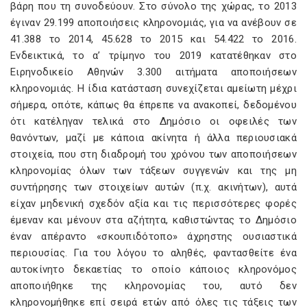
βάρη που τη συνοδεύουν. Στο σύνολο της χώρας, το 2013
έγιναν 29.199 αποποιήσεις κληρονομιάς, για να ανέβουν σε
41.388 το 2014, 45.628 το 2015 και 54.422 το 2016.
Ενδεικτικά, το α’ τρίμηνο του 2019 κατατέθηκαν στο
Ειρηνοδικείο Αθηνών 3.300 αιτήματα αποποιήσεων
κληρονομιάς. Η ίδια κατάσταση συνεχίζεται αμείωτη μέχρι
σήμερα, οπότε, κάπως θα έπρεπε να ανακοπεί, δεδομένου
ότι κατέληγαν τελικά στο Δημόσιο οι οφειλές των
θανόντων, μαζί με κάποια ακίνητα ή άλλα περιουσιακά
στοιχεία, που στη διαδρομή του χρόνου των αποποιήσεων
κληρονομίας όλων των τάξεων συγγενών και της μη
συντήρησης των στοιχείων αυτών (π.χ. ακινήτων), αυτά
είχαν μηδενική σχεδόν αξία και τις περισσότερες φορές
έμεναν και μένουν στα αζήτητα, καθιστώντας το Δημόσιο
έναν απέραντο «σκουπιδότοπο» άχρηστης ουσιαστικά
περιουσίας. Για του λόγου το αληθές, φαντασθείτε ένα
αυτοκίνητο δεκαετίας το οποίο κάποιος κληρονόμος
αποποιήθηκε της κληρονομίας του, αυτό δεν
κληρονομήθηκε επί σειρά ετών από όλες τις τάξεις των