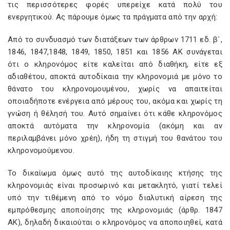
τις περισσότερες φορές υπερείχε κατά πολύ του
ενεργητικού. Ας πάρουμε όμως τα πράγματα από την αρχή:
Από το συνδυασμό των διατάξεων των άρθρων 1711 εδ. β`,
1846, 1847,1848, 1849, 1850, 1851 και 1856 ΑΚ συνάγεται
ότι ο κληρονόμος είτε καλείται από διαθήκη, είτε εξ
αδιαθέτου, αποκτά αυτοδίκαια την κληρονομιά με μόνο το
θάνατο του κληρονομουμένου, χωρίς να απαιτείται
οποιαδήποτε ενέργεια από μέρους του, ακόμα και χωρίς τη
γνώση ή θέλησή του. Αυτό σημαίνει ότι κάθε κληρονόμος
αποκτά αυτόματα την κληρονομία (ακόμη και αν
περιλαμβάνει μόνο χρέη), ήδη τη στιγμή του θανάτου του
κληρονομούμενου.
Το δικαίωμα όμως αυτό της αυτοδίκαιης κτήσης της
κληρονομιάς είναι προσωρινό και μετακλητό, γιατί τελεί
υπό την τιθέμενη από το νόμο διαλυτική αίρεση της
εμπρόθεσμης αποποίησης της κληρονομιάς (άρθρ. 1847
ΑΚ), δηλαδή δικαιούται ο κληρονόμος να αποποιηθεί, κατά