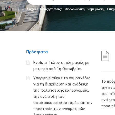
Συχνές Αναζητήσεις:
Φορολογικη Ενημέρωση
,
Επιχ
Πρόσφατα
Ενοίκια: Τέλος οι πληρωμές με
μετρητά από 1η Οκτωβρίου
Υπερψηφίσθηκε το νομοσχέδιο
Το πρόγ
για τη διαχείριση και ανάδειξη
την ενί
της πολιτιστικής κληρονομιάς,
του «Τ
την ανάπτυξη του
αντίστ
οπτικοακουστικού τομέα και την
προσφέ
προστασία των πνευματικών