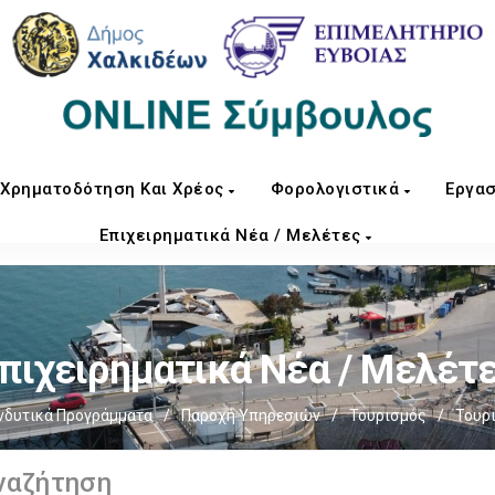
Χρηματοδότηση Και Χρέος
Φορολογιστικά
Εργασ
Επιχειρηματικά Νέα / Μελέτες
πιχειρηματικά Νέα / Μελέτ
νδυτικά Προγράμματα
/
Παροχή Υπηρεσιών
/
Τουρισμός
/
Τουρι