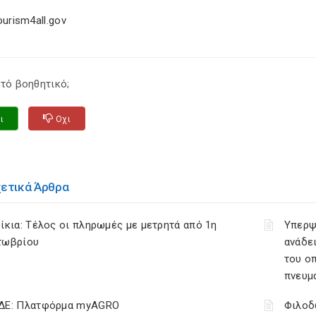
ourism4all.gov
τό βοηθητικό;
ι
Οχι
χετικά Άρθρα
ίκια: Τέλος οι πληρωμές με μετρητά από 1η
Υπερψ
τωβρίου
ανάδει
του ο
πνευμ
ΔΕ: Πλατφόρμα myAGRO
Φιλοδ