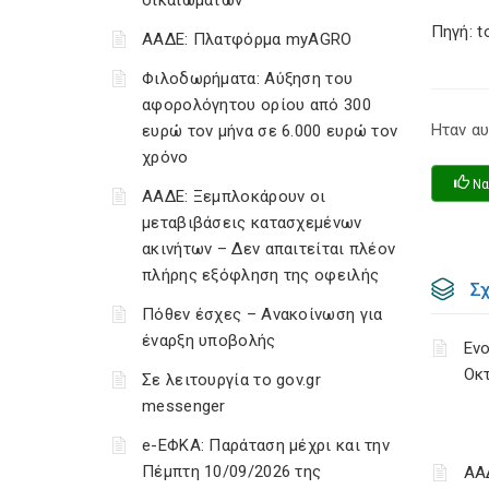
δικαιωμάτων
Πηγή: t
ΑΑΔΕ: Πλατφόρμα myAGRO
Φιλοδωρήματα: Αύξηση του
αφορολόγητου ορίου από 300
Ηταν αυ
ευρώ τον μήνα σε 6.000 ευρώ τον
χρόνο
Να
ΑΑΔΕ: Ξεμπλοκάρουν οι
μεταβιβάσεις κατασχεμένων
ακινήτων – Δεν απαιτείται πλέον
πλήρης εξόφληση της οφειλής
Σ
Πόθεν έσχες – Ανακοίνωση για
έναρξη υποβολής
Ενο
Οκ
Σε λειτουργία το gov.gr
messenger
e-ΕΦΚΑ: Παράταση μέχρι και την
Πέμπτη 10/09/2026 της
ΑΑ