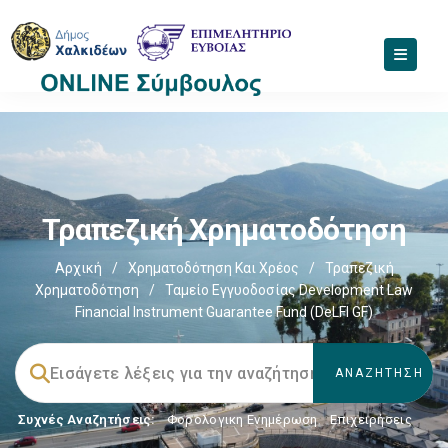
Τραπεζική Χρηματοδότηση
Αρχική
/
Χρηματοδότηση Και Χρέος
/
Τραπεζική
Χρηματοδότηση
/
Ταμείο Εγγυοδοσίας Development Law
Financial Instrument Guarantee Fund (DeLFI GF)
Συχνές Αναζητήσεις:
Φορολογικη Ενημέρωση
,
Επιχειρήσεις