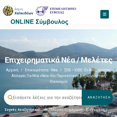
Επιχειρηματικά Νέα / Μελέτες
Αρχική
/
Επικαιρότητα - Νέα
/
ΣΕΒ – ΙΟΒΕ: Οι Απαραίτητες
Αλλαγές Για Μια «νέα» Και Περισσότερο Ανταγωνιστική
Οικονομία
Συχνές Αναζητήσεις:
Φορολογικη Ενημέρωση
,
Επιχειρήσεις