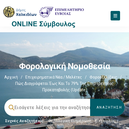
Φορολογική Νομοθεσία
Αρχική
/
Επιχειρηματικά Νέα / Μελέτες
/
Φοροεξελίξεις
/
Πώς Διαγράφεται Έως Και Το 79% Της Επιστρεπτέας
Προκαταβολής (update)
Συχνές Αναζητήσεις:
Φορολογικη Ενημέρωση
,
Επιχειρήσεις