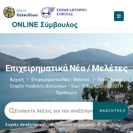
Επιχειρηματικά Νέα / Μελέτες
Αρχική
/
Επιχειρηματικά Νέα / Μελέτες
/
Πόθεν Έσχες:
Έναρξη Υποβολής Δηλώσεων – Έως 15 Δεκεμβρίου 2021 Η
Προθεσμία
Συχνές Αναζητήσεις:
Φορολογικη Ενημέρωση
,
Επιχειρήσεις