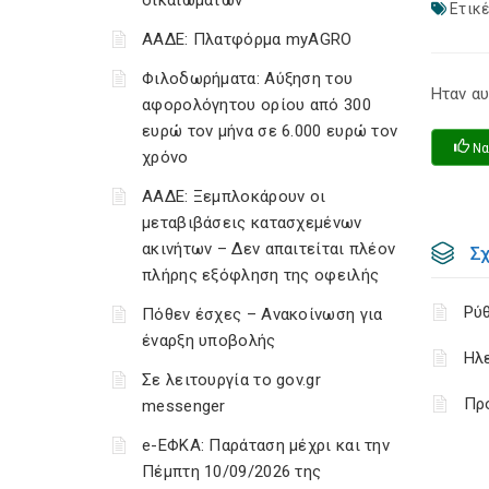
δικαιωμάτων
Ετικέ
ΑΑΔΕ: Πλατφόρμα myAGRO
Φιλοδωρήματα: Αύξηση του
Ηταν αυ
αφορολόγητου ορίου από 300
ευρώ τον μήνα σε 6.000 ευρώ τον
Να
χρόνο
ΑΑΔΕ: Ξεμπλοκάρουν οι
μεταβιβάσεις κατασχεμένων
ακινήτων – Δεν απαιτείται πλέον
Σ
πλήρης εξόφληση της οφειλής
Ρύ
Πόθεν έσχες – Ανακοίνωση για
έναρξη υποβολής
Ηλ
Σε λειτουργία το gov.gr
Πρ
messenger
e-ΕΦΚΑ: Παράταση μέχρι και την
Πέμπτη 10/09/2026 της