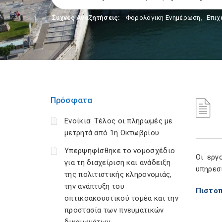
Συχνές Αναζητήσεις:
Φορολογικη Ενημέρωση
,
Επιχ
Πρόσφατα
Ενοίκια: Τέλος οι πληρωμές με
μετρητά από 1η Οκτωβρίου
Υπερψηφίσθηκε το νομοσχέδιο
Οι εργ
για τη διαχείριση και ανάδειξη
υπηρεσ
της πολιτιστικής κληρονομιάς,
την ανάπτυξη του
Πιστο
οπτικοακουστικού τομέα και την
προστασία των πνευματικών