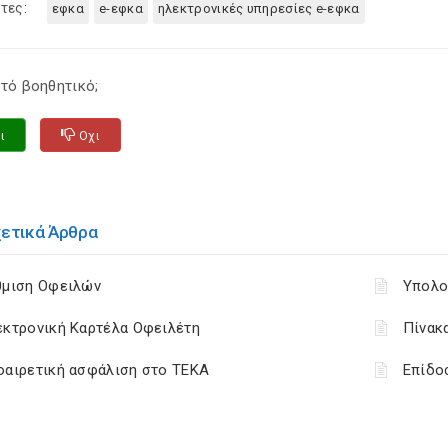
τες:
εφκα
e-εφκα
ηλεκτρονικές υπηρεσίες e-εφκα
τό βοηθητικό;
ι
Οχι
χετικά Άρθρα
θμιση Οφειλών
Υπολο
εκτρονική Καρτέλα Οφειλέτη
Πίνακ
οαιρετική ασφάλιση στο ΤΕΚΑ
Επίδο