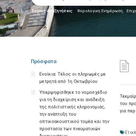
Συχνές Αναζητήσεις:
Φορολογικη Ενημέρωση
,
Επιχ
Πρόσφατα
Ενοίκια: Τέλος οι πληρωμές με
μετρητά από 1η Οκτωβρίου
Υπερψηφίσθηκε το νομοσχέδιο
Τεκμαί
για τη διαχείριση και ανάδειξη
του πρ
της πολιτιστικής κληρονομιάς,
για περ
την ανάπτυξη του
οπτικοακουστικού τομέα και την
προστασία των πνευματικών
Ετικέ