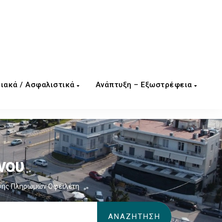
ιακά / Ασφαλιστικά
Ανάπτυξη – Εξωστρέφεια
νου
σης Πληρωμών Οφειλέτη