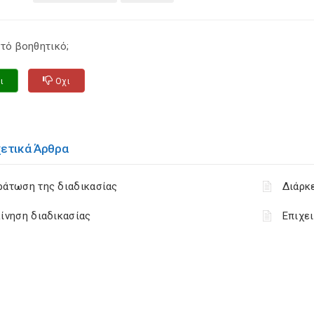
τό βοηθητικό;
ι
Οχι
χετικά Άρθρα
ράτωση της διαδικασίας
Διάρκ
ίνηση διαδικασίας
Επιχε