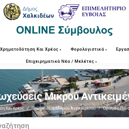
Χρηματοδότηση Και Χρέος
Φορολογιστικά
Εργασ
Επιχειρηματικά Νέα / Μελέτες
ωχεύσεις Μικρού Αντικειμέ
ση Και Χρέος
/
Πτωχεύσεις Μικρού Αντικειμένου
/
Ορισμός Παύ