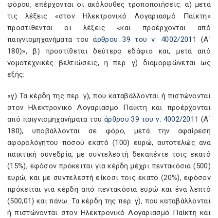
φόρου, επέρχονται οι ακόλουθες τροποποιήσεις: α) μετά
τις λέξεις «στον Ηλεκτρονικό Λογαριασμό Παίκτη»
προστίθενται οι λέξεις «και προέρχονται από
παιγνιομηχανήματα του
άρθρου 39 του ν. 4002/2011
(Α΄
180)», β) προστίθεται δεύτερο εδάφιο και, μετά από
νομοτεχνικές βελτιώσεις, η περ. γ) διαμορφώνεται ως
εξής:
«γ) Τα κέρδη της περ. γ), που καταβάλλονται ή πιστώνονται
στον Ηλεκτρονικό Λογαριασμό Παίκτη και προέρχονται
από παιγνιομηχανήματα του
άρθρου 39 του ν. 4002/2011
(Α΄
180), υποβάλλονται σε φόρο, μετά την αφαίρεση
αφορολόγητου ποσού εκατό (100) ευρώ, αυτοτελώς ανά
παικτική συνεδρία, με συντελεστή δεκαπέντε τοις εκατό
(15%), εφόσον πρόκειται για κέρδη μέχρι πεντακόσια (500)
ευρώ, και με συντελεστή είκοσι τοις εκατό (20%), εφόσον
πρόκειται για κέρδη από πεντακόσια ευρώ και ένα λεπτό
(500,01) και πάνω. Τα κέρδη της περ. γ), που καταβάλλονται
ή πιστώνονται στον Ηλεκτρονικό Λογαριασμό Παίκτη και