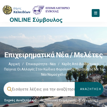
Επιχειρηματικά Νέα / Μελέτες
Αρχική
/
Επικαιρότητα - Νέα
/
Κέρδη Από Διαδικτυακά
Παίγνια: Οι Αλλαγές Στον Κώδικα Φορολογίας Περιουσίας Με Το
Νέο Νομοσχέδιο
Συχνές Αναζητήσεις:
Φορολογικη Ενημέρωση
,
Επιχειρήσεις