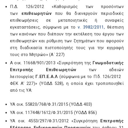
Π.Δ. 126/2012 «Καθορισμός των προσόντων
των
επιθεωρητών
που θα διενεργούν περιοδικές
επιθεωρήσεις σε μεταποιητικές ή συναφείς
εγκαταστάσεις, σύμφωνα με το
ν. 3982/2011,
θέσπιση
των κανόνων που διέπουν την εκτέλεση του έργου των
επιθεωρητών και ρύθμιση των ζητημάτων που αφορούν
στη διαδικασία πιστοποίησής τους για την εγγραφή
τους στο Μητρώο» (Α΄ 227)
Α οικ. 11668/901/2013 «Συγκρότηση της
Γνωμοδοτικής
Επιτροπής Επιθεωρητών
των αδειών
λειτουργίας
Γ.ΕΠ.Ε.Α.Λ
(σύμφωνα με το Π.δ. 126/2012
ΦΕΚ Α’ 227)» (ΥΟΔΔ 528), η οποία έχει τροποποιηθεί
από τις ΥΑ:
ΥΑ οικ. 55820/768/Φ.31/2015 (ΥΟΔΔ 403)
ΥΑ οικ. 117448/1612/Φ.31/2015 (ΥΟΔΔ 856)
ΥΑ οικ. 4553/297/Φ.31/2012 «Συγκρότηση
Επιτροπής
Εξέτασης Ενδικοφανών Προσφυγών
του άρθρου 31