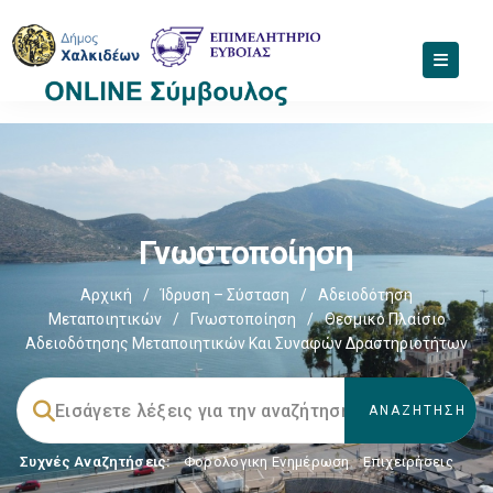
Γνωστοποίηση
Αρχική
/
Ίδρυση – Σύσταση
/
Αδειοδότηση
Μεταποιητικών
/
Γνωστοποίηση
/
Θεσμικό Πλαίσιο
Αδειοδότησης Μεταποιητικών Και Συναφών Δραστηριοτήτων
Συχνές Αναζητήσεις:
Φορολογικη Ενημέρωση
,
Επιχειρήσεις