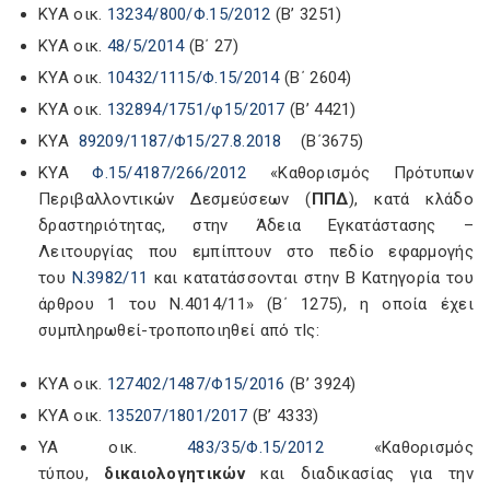
ΚΥΑ οικ.
13234/800/Φ.15/2012
(Β’ 3251)
ΚΥΑ οικ.
48/5/2014
(Β΄ 27)
ΚΥΑ οικ.
10432/1115/Φ.15/2014
(Β΄ 2604)
ΚΥΑ οικ.
132894/1751/φ15/2017
(Β’ 4421)
KΥΑ
89209/1187/Φ15/27.8.2018
(Β΄3675)
ΚΥΑ
Φ.15/4187/266/2012
«Καθορισμός Πρότυπων
Περιβαλλοντικών Δεσμεύσεων (
ΠΠΔ
), κατά κλάδο
δραστηριότητας, στην Άδεια Εγκατάστασης –
Λειτουργίας που εμπίπτουν στο πεδίο εφαρμογής
του
Ν.3982/11
και κατατάσσονται στην Β Κατηγορία του
άρθρου 1 του Ν.4014/11» (Β΄ 1275), η οποία έχει
συμπληρωθεί-τροποποιηθεί από τΙς:
ΚΥΑ οικ.
127402/1487/Φ15/2016
(Β’ 3924)
ΚΥΑ οικ.
135207/1801/2017
(Β’ 4333)
ΥΑ οικ.
483/35/Φ.15/2012
«Καθορισμός
τύπου,
δικαιολογητικών
και διαδικασίας για την