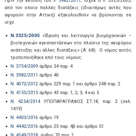
Πριν την έκδοση του
ν. 3982/2011
, ίσχυε ο ν. 3325/2005,
από τον οποίο πολλές διατάξεις (ιδιαιτέρως αυτές που
αφορούν στην Αττική) εξακολουθούν να βρίσκονται σε
ισχύ.
Ν.3325/2005
«Ίδρυση και λειτουργία βιομηχανικών –
βιοτεχνικών εγκαταστάσεων στο πλαίσιο της αειφόρου
ανάπτυξης και άλλες διατάξεις» (Α΄ 68). Ο νόμος αυτός
τροποποιήθηκε από τους νόμους:
Ν. 3734/2009
άρθρο 34 παρ. 4
Ν. 3982/2011
άρθρο 40
Ν. 4072/2012
άρθρο 229 παρ. 1 και άρθρο 248 παρ. 2
Ν. 4155/2013
άρθρο 43 παρ. 1, 2, 3, 4 και 5
Ν. 4254/2014
ΥΠΟΠΑΡΑΓΡΑΦΟΣ ΣΤ.18, παρ. 2 (σελ.
1419)
Ν. 4403/2016
άρθρο 19
Ν. 4442/2016
άρθρο 25 παρ. 4β και άρθρο 51
Ν. 4549/2018
άρθρο 70 παρ. 1