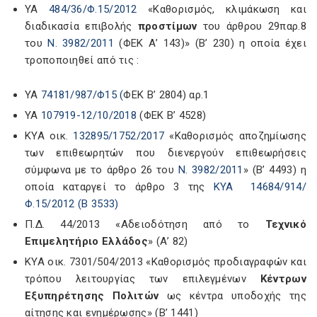
ΥΑ
484/36/Φ.15/2012
«Καθορισμός, κλιμάκωση και
διαδικασία επιβολής
προστίμων
του άρθρου 29παρ.8
του
Ν. 3982/2011
(ΦΕΚ Α’ 143)» (Β’ 230) η οποία έχει
τροποποιηθεί από τις :
ΥΑ
74181/987/Φ15 (
ΦΕΚ Β’ 2804) αρ.1
ΥΑ
107919-12/10/2018
(ΦΕΚ Β’ 4528)
ΚΥΑ οικ.
132895/1752/2017
«Καθορισμός αποζημίωσης
των επιθεωρητών που διενεργούν επιθεωρήσεις
σύμφωνα με το άρθρο 26 του
Ν. 3982/2011
» (Β’ 4493) η
οποία καταργεί το άρθρο 3 της
ΚΥΑ 14684/914/
Φ.15/2012 (Β 3533)
Π.Δ. 44/2013 «Αδειοδότηση από το
Τεχνικό
Επιμελητήριο Ελλάδος
» (Α’ 82)
ΚΥΑ οικ. 7301/504/2013 «Καθορισμός προδιαγραφών και
τρόπου λειτουργίας των επιλεγμένων
Κέντρων
Εξυπηρέτησης Πολιτών
ως κέντρα υποδοχής της
αίτησης και ενημέρωσης» (Β’ 1441)