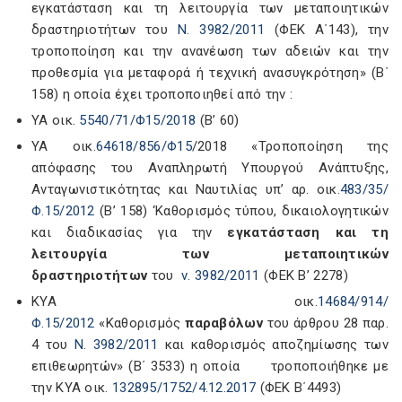
εγκατάσταση και τη λειτουργία των μεταποιητικών
δραστηριοτήτων του
Ν. 3982/2011
(ΦΕΚ Α΄143), την
τροποποίηση και την ανανέωση των αδειών και την
προθεσμία για μεταφορά ή τεχνική ανασυγκρότηση» (Β΄
158) η οποία έχει τροποποιηθεί από την :
ΥΑ οικ.
5540/71/Φ15/2018
(Β’ 60)
ΥΑ οικ.
64618/856/Φ15
/2018 «Τροποποίηση της
απόφασης του Αναπληρωτή Υπουργού Ανάπτυξης,
Ανταγωνιστικότητας και Ναυτιλίας υπ’ αρ. οικ.
483/35/
Φ.15/2012
(Β’ 158) ‘Καθορισμός τύπου, δικαιολογητικών
και διαδικασίας για την
εγκατάσταση και τη
λειτουργία των μεταποιητικών
δραστηριοτήτων
του
ν. 3982/2011
(ΦΕΚ Β’ 2278)
ΚΥΑ οικ.
14684/914/
Φ.15/2012
«Καθορισμός
παραβόλων
του άρθρου 28 παρ.
4 του
Ν. 3982/2011
και καθορισμός αποζημίωσης των
επιθεωρητών» (Β΄ 3533) η οποία τροποποιήθηκε με
την KΥΑ οικ.
132895/1752/4.12.2017
(ΦΕΚ Β΄4493)