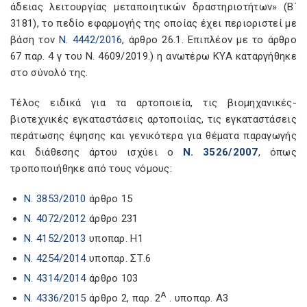
άδειας λειτουργίας μεταποιητικών δραστηριοτήτων» (Β΄
3181), το πεδίο εφαρμογής της οποίας έχει περιοριστεί με
βάση τον
Ν. 4442/2016
, άρθρο 26.1. Επιπλέον με το άρθρο
67 παρ. 4 γ του Ν. 4609/2019.) η ανωτέρω ΚΥΑ καταργήθηκε
στο σύνολό της.
Τέλος ειδικά για τα αρτοποιεία, τις βιομηχανικές-
βιοτεχνικές εγκαταστάσεις αρτοποιίας, τις εγκαταστάσεις
περάτωσης έψησης και γενικότερα για θέματα παραγωγής
και διάθεσης άρτου ισχύει ο
Ν. 3526/2007
, όπως
τροποποιήθηκε από τους νόμους:
Ν. 3853/2010
άρθρο 15
Ν. 4072/2012
άρθρο 231
Ν. 4152/2013
υποπαρ. Η1
Ν. 4254/2014
υποπαρ. ΣΤ.6
Ν. 4314/2014
άρθρο 103
Α
N. 4336/2015
άρθρο 2, παρ. 2
. υποπαρ. Α3