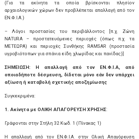
(Για τα ακίνητα τα οποία βρίσκονται πλησίον
αρχαιολογικών χώρων δεν προβλέπεται απαλλαγή από τον
ΕΝ.Φ.Ι.Α.)
– Λόγοι προστασίας του περιβάλλοντος [π.χ. Ζώνη
NATURA – προστατευόμενες περιοχές (όπως π.χ. τα
ΜΕΤΕΩΡΑ) και περιοχές Συνθήκης RAMSAR (προστασία
υγροβιότοπων για σπάνια είδη χλωρίδας και πανίδας)]
ΣΗΜΕΙΩΣΗ: Η απαλλαγή από τον ΕΝ.Φ.Ι.Α, από
οποιαδήποτε δέσμευση, δίδεται μόνο εάν δεν υπάρχει
αξίωση ή καταβολή σχετικής αποζημίωσης
Συγκεκριμένα:
1. Ακίνητα με ΟΛΙΚΗ ΑΠΑΓΟΡΕΥΣΗ ΧΡΗΣΗΣ
:
Γράφονται στην Στήλη 32 Κωδ. 1 (Πίνακας 1)
Η απαλλαγή από τον ΕΝ.Φ.Ι.Α. στην Ολική Απαγόρευση