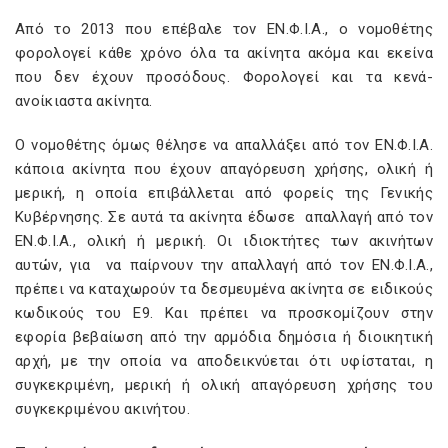
Από το 2013 που επέβαλε τον ΕΝ.Φ.Ι.Α., ο νομοθέτης
φορολογεί κάθε χρόνο όλα τα ακίνητα ακόμα και εκείνα
που δεν έχουν προσόδους. Φορολογεί και τα κενά-
ανοίκιαστα ακίνητα.
Ο νομοθέτης όμως θέλησε να απαλλάξει από τον ΕΝ.Φ.Ι.Α.
κάποια ακίνητα που έχουν απαγόρευση χρήσης, ολική ή
μερική, η οποία επιβάλλεται από φορείς της Γενικής
Κυβέρνησης. Σε αυτά τα ακίνητα έδωσε απαλλαγή από τον
ΕΝ.Φ.Ι.Α., ολική ή μερική. Οι ιδιοκτήτες των ακινήτων
αυτών, για να παίρνουν την απαλλαγή από τον ΕΝ.Φ.Ι.Α.,
πρέπει να καταχωρούν τα δεσμευμένα ακίνητα σε ειδικούς
κωδικούς του Ε9. Και πρέπει να προσκομίζουν στην
εφορία βεβαίωση από την αρμόδια δημόσια ή διοικητική
αρχή, με την οποία να αποδεικνύεται ότι υφίσταται, η
συγκεκριμένη, μερική ή ολική απαγόρευση χρήσης του
συγκεκριμένου ακινήτου.