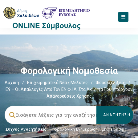
Φορολογική Νομοθεσία
Αρχική
/
Επιχειρηματικά Νέα / Μελέτες
/
Φοροεξελίξεις
/
Ε9 – Οι Απαλλαγές Από Τον ΕΝ.Φ.Ι.Α. Στα Ακίνητα Που Υπάρχουν
Απαγορεύσεις Χρήσης
Συχνές Αναζητήσεις:
Φορολογικη Ενημέρωση
,
Επιχειρήσεις