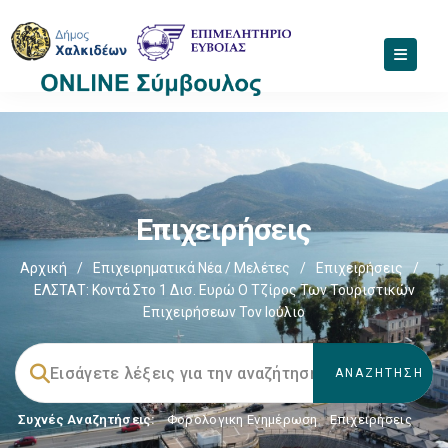
Επιχειρήσεις
Αρχική
/
Επιχειρηματικά Νέα / Μελέτες
/
Επιχειρήσεις
/
ΕΛΣΤΑΤ: Κοντά Στο 1 Δισ. Ευρώ Ο Τζίρος Των Τουριστικών
Επιχειρήσεων Τον Ιούλιο
Συχνές Αναζητήσεις:
Φορολογικη Ενημέρωση
,
Επιχειρήσεις