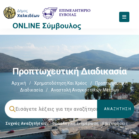
Προπτωχευτική Διαδικασία
Αρχική
/
Χρηματοδότηση Και Χρέος
/
Προπτωχευτική
Διαδικασία
/
Αναστολή Αναγκαστικών Μέτρων
Συχνές Αναζητήσεις:
Φορολογικη Ενημέρωση
,
Επιχειρήσεις