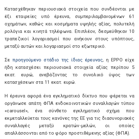
Κατασχέθηκαν περιουσιακά στοιχεία που συνδέονται με
έξι εταιρείες υπό έρευνα, συμπεριλαμβανομένων 61
οχημάτων, καθώς και κοσμήματα υψηλής αξίας, πολυτελή
ρολόγια και κινητά τηλέφωνα. Επιπλέον, δεσμεύθηκαν 10
τραπεζικοί λογαριασμοί που ανήκουν στους υπόπτους,
μεταξύ αυτών και λογαριασμοί στο εξωτερικό.
Σε
προηγούμενο στάδιο της ίδιας έρευνας
, η EPPO είχε
ήδη κατασχέσει περιουσιακά στοιχεία αξίας περίπου 5
εκατ. ευρώ, ανεβάζοντας το συνολικό ύψος των
κατασχέσεων στα 11 εκατ. ευρώ.
Η έρευνα αφορά ένα εγκληματικό δίκτυο που φέρεται να
οργάνωσε απάτη ΦΠΑ ενδοκοινοτικών συναλλαγών τύπου
«carousel», ένα σύνθετο εγκληματικό σχήμα που
εκμεταλλεύεται τους κανόνες της ΕΕ για τις διασυνοριακές
συναλλαγές μεταξύ κρατών-μελών, οι οποίες
απαλλάσσονται από το φόρο προστιθέμενης αξίας (ΦΠΑ).