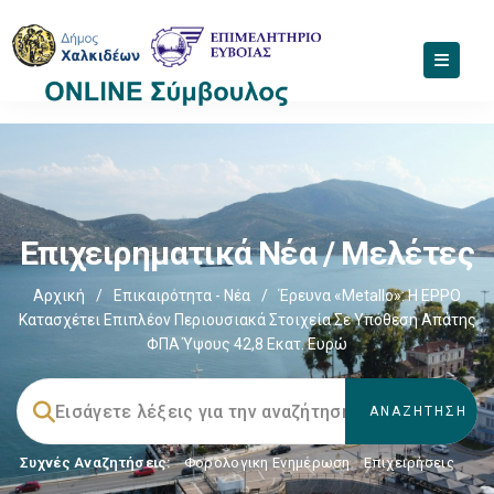
Επιχειρηματικά Νέα / Μελέτες
Αρχική
/
Επικαιρότητα - Νέα
/
Έρευνα «Metallo»: Η EPPO
Κατασχέτει Επιπλέον Περιουσιακά Στοιχεία Σε Υπόθεση Απάτης
ΦΠΑ Ύψους 42,8 Εκατ. Ευρώ
Συχνές Αναζητήσεις:
Φορολογικη Ενημέρωση
,
Επιχειρήσεις