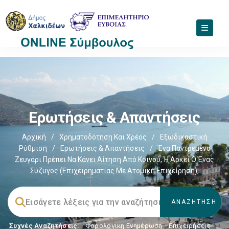
Ερωτήσεις & Απαντήσεις
Αρχική
/
Χρηματοδότηση Και Χρέος
/
Εξωδικαστική
Ρύθμιση
/
Ερωτήσεις & Απαντήσεις
/
Ένα Παντρεμένο
Ζευγάρι Πρέπει Να Κάνει Αίτηση Από Κοινού, Ή Αρκεί Ο Ένας
Σύζυγος (επιχειρηματίας Με Ατομική Επιχείρηση);
Συχνές Αναζητήσεις:
Φορολογικη Ενημέρωση
,
Επιχειρήσεις