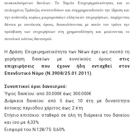
ανακυκλούμενων δανείων. Το Ταμείο Επιχειρηματικότητας και οι
επιλεγμένες Τράπεζες συνεπενδύουν και συγχρηματοδοτούν την ίδρυση και
την ανάπτυξη κυρίως μικρομεσαίων ελληνικών επιχειρήσεων, παρέχοντας
δάνεια με ευνοϊκούς όρους, διευκολύνοντας με αυτόν τον τρόπο την
πρόσβαση των επιχειρήσεων στη χρηματοδότηση και μειώνοντας το
συνολικό κόστος δανεισμού.
Η Δράση: Επιχειρηματικότητα των Νέων έχει ως σκοπό τη
χορήγηση δανείων με ευνοϊκούς όρους
στις
επιχειρήσεις που έχουν ήδη ενταχθεί στον
Επενδυτικό Νόμο (Ν.3908/25.01.2011)
.
Συνοπτικοί όροι δανεισμού:
Ύψος δανείου: από 30.000€ έως 300.000€
Διάρκεια δανείου: από 5 έως 10 έτη με δυνατότητα
έντοκης περιόδου χάριτος έως 2 έτη
Ετήσιο επιτόκιο: σταθερό σε όλη τη διάρκεια του δανείου
και ίσο με 4,33%
Εισφορά του Ν.128/75: 0,60%