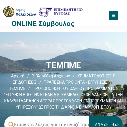
ΤΕΜΠΜΕ
Αρχική
/
Βιβλιοθήκη Αρχείων
/
ΧΡΗΜΑΤΟΔΟΤΗΣΕΙΣ-
ΕΠΙΔΟΤΗΣΕΙΣ
/
ΤΡΑΠΕΖΙΚΑ ΠΡΟΙΟΝΤΑ - ΕΓΓΥΗΣΕΙΣ
/
ΤΕΜΠΜΕ
/
ΤΡΟΠΟΠΟΙΗΣΗ ΤΟΥ ΟΔΗΓΟΥ ΠΡΟΓΡΑΜΜΑΤΟΣ
“ΕΓΓΥΗΣΗ ΑΠΟ ΤΗΝ ΕΤΕΑΝ Α.Ε. ΧΑΜΗΛΟΤΟΚΩΝ ΔΑΝΕΙΩΝ ΓΙΑ ΤΗΝ
ΚΑΛΥΨΗ ΔΑΠΑΝΩΝ ΑΓΟΡΑΣ ΠΡΩΤΩΝ ΥΛΩΝ, ΕΜΠΟΡΕΥΜΑΤΩΝ ΚΑΙ
ΥΠΗΡΕΣΙΩΝ” ΩΣ ΠΡΟΣ ΤΗ ΔΙΑΡΚΕΙΑ ΕΦΑΡΜΟΓΗΣ ΤΟΥ