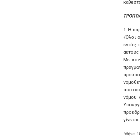
καθεστ
ΤΡΟΠΟ
1. Η πα
«Όλοι 
εντός 
αυτούς
Με κοι
πραγμα
προϋπο
νομοθε
πιστοπο
νόμου 
Υπουργο
προεδρι
γίνεται
Αθήνα, 1