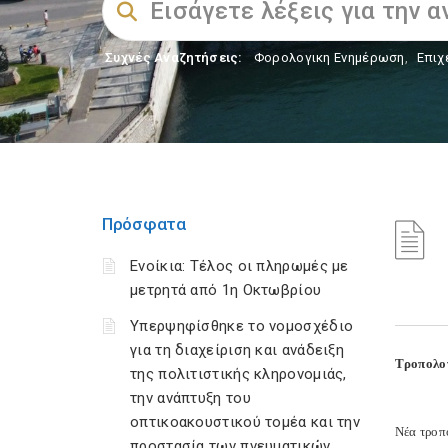
Συχνές Αναζητήσεις:
Φορολογικη Ενημέρωση
,
Επιχ
Πρόσφατα
Ενοίκια: Τέλος οι πληρωμές με
μετρητά από 1η Οκτωβρίου
Υπερψηφίσθηκε το νομοσχέδιο
για τη διαχείριση και ανάδειξη
Τροπολογ
της πολιτιστικής κληρονομιάς,
την ανάπτυξη του
οπτικοακουστικού τομέα και την
Νέα τροπ
προστασία των πνευματικών