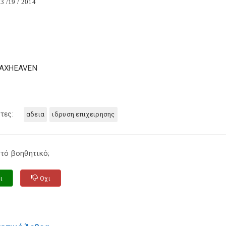
3 /19 / 2014
TAXHEAVEN
τες:
αδεια
ιδρυση επιχειρησης
τό βοηθητικό;
ι
Οχι