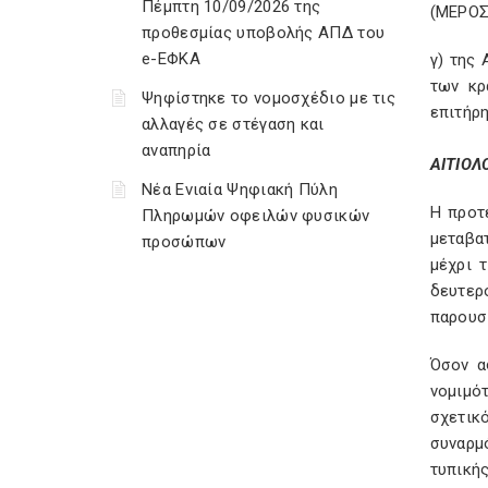
Πέμπτη 10/09/2026 της
(ΜΕΡΟΣ
προθεσμίας υποβολής ΑΠΔ του
e-ΕΦΚΑ
γ) της
των κρ
Ψηφίστηκε το νομοσχέδιο με τις
επιτήρ
αλλαγές σε στέγαση και
αναπηρία
ΑΙΤΙΟΛ
Νέα Ενιαία Ψηφιακή Πύλη
Η προτ
Πληρωμών οφειλών φυσικών
μεταβατ
προσώπων
μέχρι 
δευτερ
παρουσι
Όσον α
νομιμό
σχετικ
συναρμ
τυπική