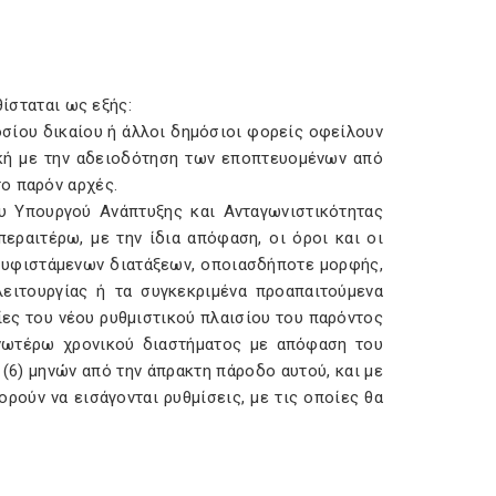
θίσταται ως εξής:
σίου δικαίου ή άλλοι δημόσιοι φορείς οφείλουν
κή με την αδειοδότηση των εποπτευομένων από
ο παρόν αρχές.
υ Υπουργού Ανάπτυξης και Ανταγωνιστικότητας
εραιτέρω, με την ίδια απόφαση, οι όροι και οι
η υφιστάμενων διατάξεων, οποιασδήποτε μορφής,
ειτουργίας ή τα συγκεκριμένα προαπαιτούμενα
ίες του νέου ρυθμιστικού πλαισίου του παρόντος
ανωτέρω χρονικού διαστήματος με απόφαση του
(6) μηνών από την άπρακτη πάροδο αυτού, και με
ρούν να εισάγονται ρυθμίσεις, με τις οποίες θα