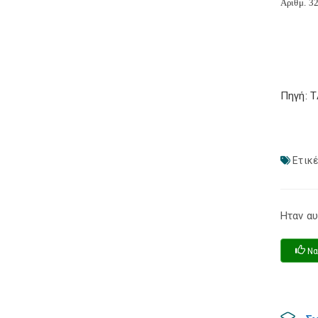
Αριθμ. 32
Πηγή: 
Ετικέ
Ηταν αυ
Να