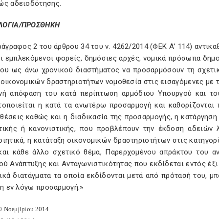
ώς αδειοδότησης.
ΛΟΓΙΑ/ΠΡΟΣΘΗΚΗ
ράγραφος 2 του άρθρου 34 του ν. 4262/2014 (ΦΕΚ Α’ 114) αντικα
οι εμπλεκόμενοι φορείς, δημόσιες αρχές, νομικά πρόσωπα δημο
του ως άνω χρονικού διαστήματος να προσαρμόσουν τη σχετι
 οικονομικών δραστηριοτήτων νομοθεσία στις εισαγόμενες με τ
νή απόφαση του κατά περίπτωση αρμόδιου Υπουργού και το
τοποιείται η κατά τα ανωτέρω προσαρμογή και καθορίζονται π
θέσεις καθώς και η διαδικασία της προσαρμογής, η κατάργησ
τικής ή κανονιστικής, που προβλέπουν την έκδοση αδειών λ
ιητικά, η κατάταξη οικονομικών δραστηριοτήτων στις κατηγορ
και κάθε άλλο σχετικό θέμα, Παρερχομένου απράκτου του 
ύ Ανάπτυξης και Ανταγωνιστικότητας που εκδίδεται εντός έξι 
κά διατάγματα τα οποία εκδίδονται μετά από πρότασή του, μπο
 η εν λόγω προσαρμογή.»
0 Νοεμβρίου 2014