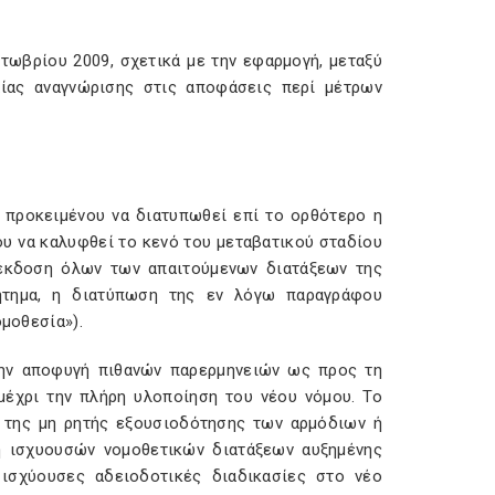
τωβρίου 2009, σχετικά με την εφαρμογή, μεταξύ
ίας αναγνώρισης στις αποφάσεις περί μέτρων
ν προκειμένου να διατυπωθεί επί το ορθότερο η
ρου να καλυφθεί το κενό του μεταβατικού σταδίου
 έκδοση όλων των απαιτούμενων διατάξεων της
ήτημα, η διατύπωση της εν λόγω παραγράφου
ομοθεσία»).
την αποφυγή πιθανών παρερμηνειών ως προς τη
μέχρι την πλήρη υλοποίηση του νέου νόμου. Το
ς της μη ρητής εξουσιοδότησης των αρμόδιων ή
η ισχυουσών νομοθετικών διατάξεων αυξημένης
 ισχύουσες αδειοδοτικές διαδικασίες στο νέο