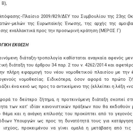
 Β),
 Απόφασης-Πλαίσιο 2009/829/ΔΕΥ του Συμβουλίου της 23ης Οκ
ατών-μελών της Ευρωπαϊκής Ένωσης, της αρχής της αμοιβα
ησης εναλλακτικά προς την προσωρινή κράτηση (ΜΕΡΟΣ Γ)
ΟΓΙΚΗ ΕΚΘΕΣΗ
εινόμενη διάταξη-τροπολογία καθίσταται αναγκαία αφενός με
ική διάταξη του άρθρου 34 παρ. 2 του ν. 4262/2014 και αφετέ
την πλήρη εφαρμογή του νέου νομοθετικού πλαισίου με την
ογενούς νομοθεσίας. Ειδικότερα, όσον αφορά το πρώτο ζ
άζει ένα κενό ως προς το αντικείμενο της (ελλείπει η λέξη «ν
φορά το δεύτερο ζήτημα, η προτεινόμενη διάταξη σκοπεί σ
τητα των κατ’ ιδίαν κανονιστικών πράξεων που θα εκδοθούν 
ό θέμα και η ανάγκη επίλυσής του προκύπτει από το γεγονό
όδιων Υπουργών ως προς τη δυνατότητά τους για κατάργησ
ς ισχύος, προκειμένου να γίνει ομαλά η μετάβαση από τις