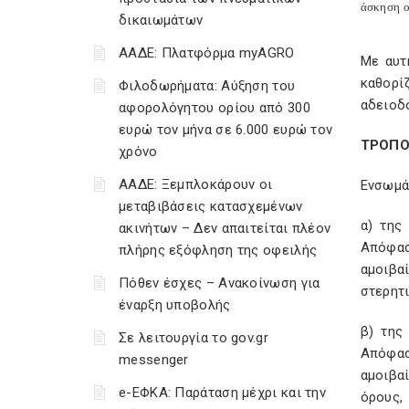
άσκηση ο
δικαιωμάτων
ΑΑΔΕ: Πλατφόρμα myAGRO
Με αυτ
καθορίζ
Φιλοδωρήματα: Αύξηση του
αδειοδ
αφορολόγητου ορίου από 300
ευρώ τον μήνα σε 6.000 ευρώ τον
ΤΡΟΠΟ
χρόνο
ΑΑΔΕ: Ξεμπλοκάρουν οι
Ενσωμά
μεταβιβάσεις κατασχεμένων
α) της
ακινήτων – Δεν απαιτείται πλέον
Απόφασ
πλήρης εξόφληση της οφειλής
αμοιβα
Πόθεν έσχες – Ανακοίνωση για
στερητι
έναρξη υποβολής
β) της
Σε λειτουργία το gov.gr
Απόφασ
messenger
αμοιβα
e-ΕΦΚΑ: Παράταση μέχρι και την
όρους,