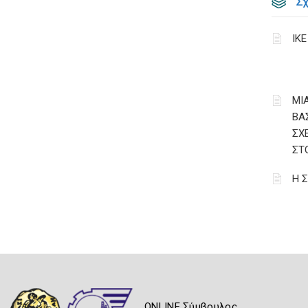
Σ
ΙΚ
ΜΙΑ
ΒΑ
ΣΧ
ΣΤ
Η 
ONLINE Σύμβουλος