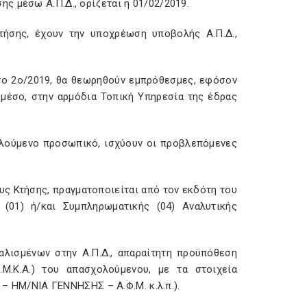
ς μέσω Α.Π.Δ., ορίζεται η 01/02/2019.
τήσης, έχουν την υποχρέωση υποβολής Α.Π.Δ.,
ί το 2ο/2019, θα θεωρηθούν εμπρόθεσμες, εφόσον
 μέσο, στην αρμόδια Τοπική Υπηρεσία της έδρας
χολούμενο προσωπικό, ισχύουν οι προβλεπόμενες
ς Κτήσης, πραγματοποιείται από τον εκδότη του
(01) ή/και Συμπληρωματικής (04) Αναλυτικής
λισμένων στην Α.Π.Δ., απαραίτητη προϋπόθεση
Μ.Κ.Α.) του απασχολούμενου, με τα στοιχεία
ΗΜ/ΝΙΑ ΓΕΝΝΗΣΗΣ – Α.Φ.Μ. κ.λ.π.).