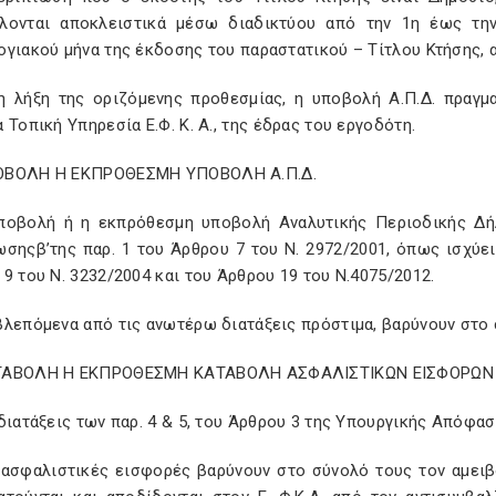
λονται αποκλειστικά μέσω διαδικτύου από την 1η έως την
ογιακού μήνα της έκδοσης του παραστατικού – Τίτλου Κτήσης,
η λήξη της οριζόμενης προθεσμίας, η υποβολή Α.Π.Δ. πραγμ
 Τοπική Υπηρεσία Ε.Φ. Κ. Α., της έδρας του εργοδότη.
ΟΒΟΛΗ Η ΕΚΠΡΟΘΕΣΜΗ ΥΠΟΒΟΛΗ Α.Π.Δ.
ποβολή ή η εκπρόθεσμη υποβολή Αναλυτικής Περιοδικής Δήλω
σηςβ’της παρ. 1 του Άρθρου 7 του Ν. 2972/2001, όπως ισχύει
9 του Ν. 3232/2004 και του Άρθρου 19 του Ν.4075/2012.
βλεπόμενα από τις ανωτέρω διατάξεις πρόστιμα, βαρύνουν στο 
ΤΑΒΟΛΗ Η ΕΚΠΡΟΘΕΣΜΗ ΚΑΤΑΒΟΛΗ ΑΣΦΑΛΙΣΤΙΚΩΝ ΕΙΣΦΟΡΩΝ
διατάξεις των παρ. 4 & 5, του Άρθρου 3 της Υπουργικής Απόφασ
ι ασφαλιστικές εισφορές βαρύνουν στο σύνολό τους τον αμει