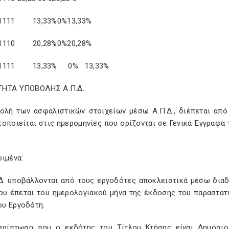
61111 13,33%0%13,33%
71110 20,28%0%20,28%
81111 13,33% 0% 13,33%
ΗΤΑ ΥΠΟΒΟΛΗΣ Α.Π.Δ.
ολή των ασφαλιστικών στοιχείων μέσω Α.Π.Δ., διέπεται από 
οποιείται στις ημερομηνίες που ορίζονται σε Γενικά Έγγραφα τ
ιμένα:
.Δ. υποβάλλονται από τους εργοδότες αποκλειστικά μέσω διαδ
που έπεται του ημερολογιακού μήνα της έκδοσης του παραστατ
υ Εργοδότη.
ερίπτωση που ο εκδότης του Τίτλου Κτήσης είναι Δημόσιο, 