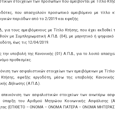
τικών στοιχείων των προσώπων που αμείβονται με Τίτλο Κτήση
οδότες, που απασχολούν προσωπικό αμειβόμενο με τίτλο κ
ογικών περιόδων από το 2/2019 και εφεξής.
Δ., για τους αμειβόμενους με Τίτλο Κτήσης, που έχει εκδοθε
θούν με Συμπληρωματική Α.Π.Δ. (04), με μαγνητικό ή ψηφιακό
οδότη, έως τις 12/04/2019.
ς την υποβολή της Κανονικής (01) Α.Π.Δ., για το λοιπό απασ
 νόμο προθεσμίες.
κόνιση των ασφαλιστικών στοιχείων των αμειβόμενων με Τίτλου
 Κτήσης, εφεξής εργοδότη, μέσω της υποβολής Κανονικής 
κής Δήλωσης (Α.Π.Δ.).
ν απεικόνιση των ασφαλιστικών στοιχείων των ανωτέρω ασφα
η ύπαρξη του Αριθμού Μητρώου Κοινωνικής Ασφάλισης (Α.
ητας (ΕΠΙΘΕΤΟ – ΟΝΟΜΑ – ΟΝΟΜΑ ΠΑΤΕΡΑ – ΟΝΟΜΑ ΜΗΤΕΡΑΣ – 