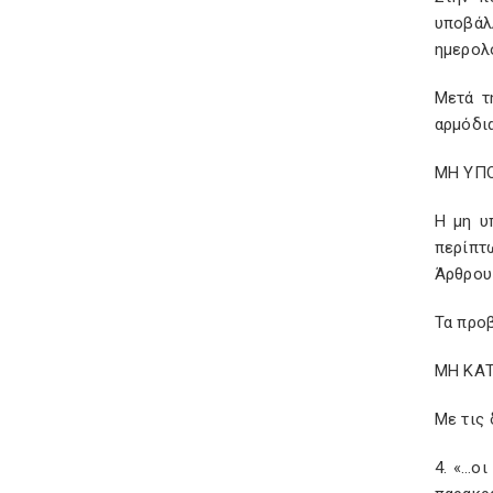
υποβάλ
ημερολ
Μετά τ
αρμόδια
ΜΗ ΥΠ
Η μη υ
περίπτω
Άρθρου 
Τα προ
ΜΗ ΚΑ
Με τις 
4. «…ο