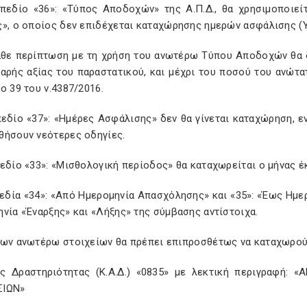
πεδίο «36»: «Τύπος Αποδοχών» της Α.Π.Δ., θα χρησιμοποιε
ς», ο οποίος δεν επιδέχεται καταχώρησης ημερών ασφάλισης (
άθε περίπτωση με τη χρήση του ανωτέρω Τύπου Αποδοχών θα 
θαρής αξίας του παραστατικού, και μέχρι του ποσού του ανώτ
ο 39 του ν.4387/2016.
πεδίο «37»: «Ημέρες Ασφάλισης» δεν θα γίνεται καταχώρηση, ε
θήσουν νεότερες οδηγίες.
εδίο «33»: «Μισθολογική περίοδος» θα καταχωρείται ο μήνας έ
πεδία «34»: «Από Ημερομηνία Απασχόλησης» και «35»: «Έως Ημε
νία «Έναρξης» και «Λήξης» της σύμβασης αντίστοιχα.
των ανωτέρω στοιχείων θα πρέπει επιπροσθέτως να καταχωρούν
ς Δραστηριότητας (Κ.Α.Δ.) «0835» με λεκτική περιγραφή
ΣΙΩΝ»