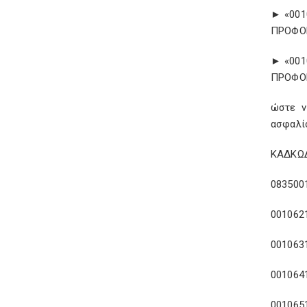
► «001
ΠΡΟΦΟ
► «001
ΠΡΟΦΟΡ
ώστε ν
ασφαλί
ΚΑΔΚΩΔ
08350
00106
00106
001064
001065