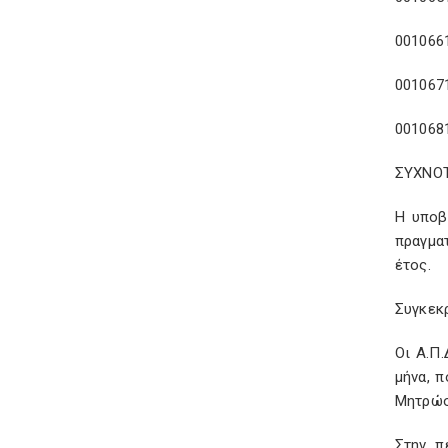
00106
00106
00106
ΣΥΧΝΟΤ
Η υποβ
πραγματ
έτος.
Συγκεκρ
Οι Α.Π
μήνα, 
Μητρώο
Στην π