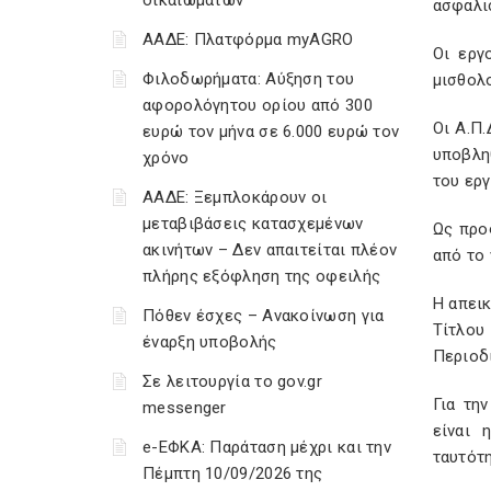
δικαιωμάτων
ασφαλισ
ΑΑΔΕ: Πλατφόρμα myAGRO
Οι εργ
Φιλοδωρήματα: Αύξηση του
μισθολ
αφορολόγητου ορίου από 300
Οι Α.Π.
ευρώ τον μήνα σε 6.000 ευρώ τον
υποβλη
χρόνο
του εργ
ΑΑΔΕ: Ξεμπλοκάρουν οι
μεταβιβάσεις κατασχεμένων
Ως προ
ακινήτων – Δεν απαιτείται πλέον
από το
πλήρης εξόφληση της οφειλής
Η απει
Πόθεν έσχες – Ανακοίνωση για
Τίτλου
έναρξη υποβολής
Περιοδι
Σε λειτουργία το gov.gr
Για τη
messenger
είναι 
e-ΕΦΚΑ: Παράταση μέχρι και την
ταυτότ
Πέμπτη 10/09/2026 της