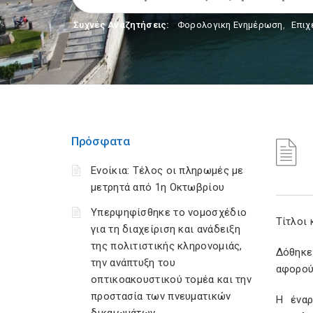
Συχνές Αναζητήσεις:
Φορολογικη Ενημέρωση
,
Επιχ
Πρόσφατα
Ενοίκια: Τέλος οι πληρωμές με
μετρητά από 1η Οκτωβρίου
Υπερψηφίσθηκε το νομοσχέδιο
Τίτλοι
για τη διαχείριση και ανάδειξη
της πολιτιστικής κληρονομιάς,
Δόθηκε
την ανάπτυξη του
αφορού
οπτικοακουστικού τομέα και την
προστασία των πνευματικών
Η έναρ