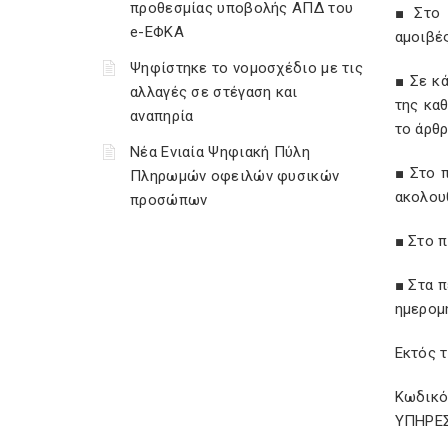
προθεσμίας υποβολής ΑΠΔ του
■ Στο 
e-ΕΦΚΑ
αμοιβέ
Ψηφίστηκε το νομοσχέδιο με τις
■ Σε κ
αλλαγές σε στέγαση και
της κα
αναπηρία
το άρθρ
Νέα Ενιαία Ψηφιακή Πύλη
■ Στο 
Πληρωμών οφειλών φυσικών
ακολου
προσώπων
■ Στο π
■ Στα 
ημερομη
Εκτός 
Κωδικό
ΥΠΗΡΕ