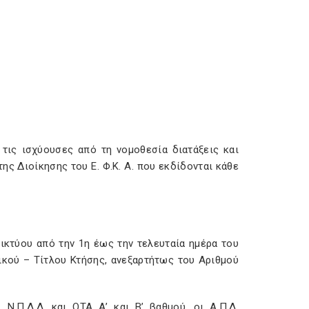
τις ισχύουσες από τη νομοθεσία διατάξεις και
ης Διοίκησης του Ε. Φ.Κ. Α. που εκδίδονται κάθε
ικτύου από την 1η έως την τελευταία ημέρα του
ικού – Τίτλου Κτήσης, ανεξαρτήτως του Αριθμού
Ν.Π.Δ.Δ. και ΟΤΑ Α’ και Β’ βαθμού, οι Α.Π.Δ.