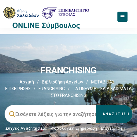
FRANCHISING
Αρχική
/
Βιβλιοθήκη Αρχείων
/
ΜΕΤΑΒΙΒΑΣΗ
ΕΠΙΧΕIΡΗΣΗΣ
/
FRANCHISING
/
ΤΑ ΠΝΕΥΜΑΤΙΚΑ ΔΙΚΑΙΩΜΑΤΑ
ΣΤΟ FRANCHISING
Συχνές Αναζητήσεις:
Φορολογικη Ενημέρωση
,
Επιχειρήσεις