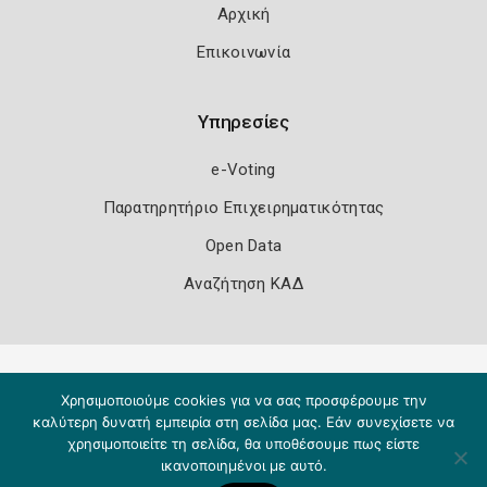
Αρχική
Επικοινωνία
Υπηρεσίες
e-Voting
Παρατηρητήριο Επιχειρηματικότητας
Open Data
Αναζήτηση ΚΑΔ
Πολιτική Ασφάλειας
Όροι Χρήσης
Χρησιμοποιούμε cookies για να σας προσφέρουμε την
Copyright 2026
Knowledge A.E.
καλύτερη δυνατή εμπειρία στη σελίδα μας. Εάν συνεχίσετε να
χρησιμοποιείτε τη σελίδα, θα υποθέσουμε πως είστε
ικανοποιημένοι με αυτό.