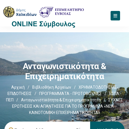
Ανταγωνιστικότητα &
Επιχειρηματικότητα
Αρχική
/
Βιβλιοθήκη Αρχείων
/
ΧΡΗΜΑΤΟΔΟΤΗΣΕΙΣ-
ΕΠΙΔΟΤΗΣΕΙΣ
/
ΠΡΟΓΡΑΜΜΑΤΑ - ΠΡΩΤΟΒΟΥΛΙΕΣ
/
ΕΣΠΑ -
ΠΕΠ
/
Ανταγωνιστικότητα & Επιχειρηματικότητα
/
ΣΥΧΝΕΣ
ΕΡΩΤΗΣΕΙΣ ΚΑΙ ΑΠΑΝΤΗΣΕΙΣ ΓΙΑ ΤΟ ΠΡΟΓΡΑΜΜΑ «ΝΕΑ –
ΚΑΙΝΟΤΟΜΙΚΗ ΕΠΙΧΕΙΡΗΜΑΤΙΚΟΤΗΤΑ»