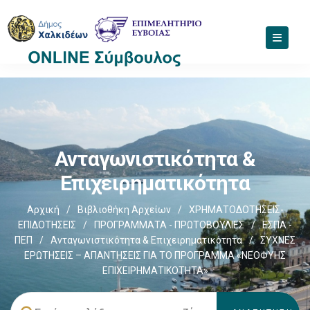
Ανταγωνιστικότητα &
Επιχειρηματικότητα
Αρχική
/
Βιβλιοθήκη Αρχείων
/
ΧΡΗΜΑΤΟΔΟΤΗΣΕΙΣ-
ΕΠΙΔΟΤΗΣΕΙΣ
/
ΠΡΟΓΡΑΜΜΑΤΑ - ΠΡΩΤΟΒΟΥΛΙΕΣ
/
ΕΣΠΑ -
ΠΕΠ
/
Ανταγωνιστικότητα & Επιχειρηματικότητα
/
ΣΥΧΝΕΣ
ΕΡΩΤΗΣΕΙΣ – ΑΠΑΝΤΗΣΕΙΣ ΓΙΑ ΤΟ ΠΡΟΓΡΑΜΜΑ «ΝΕΟΦΥΗΣ
ΕΠΙΧΕΙΡΗΜΑΤΙΚΟΤΗΤΑ»