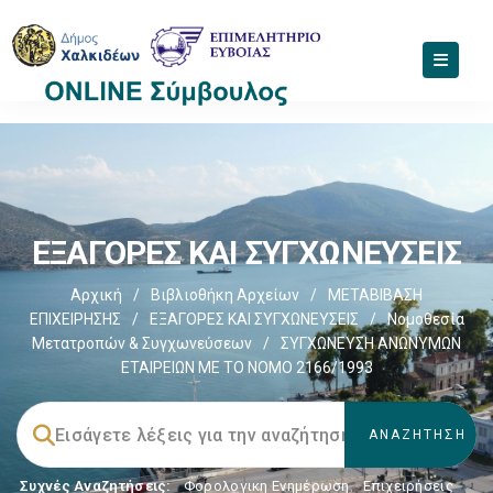
EΞΑΓΟΡΕΣ ΚΑΙ ΣΥΓΧΩΝΕΥΣΕΙΣ
Αρχική
/
Βιβλιοθήκη Αρχείων
/
ΜΕΤΑΒΙΒΑΣΗ
ΕΠΙΧΕIΡΗΣΗΣ
/
EΞΑΓΟΡΕΣ ΚΑΙ ΣΥΓΧΩΝΕΥΣΕΙΣ
/
Νομοθεσία
Μετατροπών & Συγχωνεύσεων
/
ΣΥΓΧΩΝΕΥΣΗ ΑΝΩΝΥΜΩΝ
ΕΤΑΙΡΕΙΩΝ ΜΕ ΤΟ ΝΟΜΟ 2166/1993
Συχνές Αναζητήσεις:
Φορολογικη Ενημέρωση
,
Επιχειρήσεις