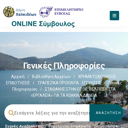
Γενικές Πληροφορίες
Αρχική
/
Βιβλιοθήκη Αρχείων
/
ΧΡΗΜΑΤΟΔΟΤΗΣΕΙΣ-
ΕΠΙΔΟΤΗΣΕΙΣ
/
ΤΡΑΠΕΖΙΚΑ ΠΡΟΙΟΝΤΑ - ΕΓΓΥΗΣΕΙΣ
/
Γενικές
Πληροφορίες
/
ΣΤΑΘΑΚΗΣ ΣΤΗΝ ΟΤΟΕ: ΒΕΛΤΙΩΣΗ ΣΤΑ
«ΕΡΓΑΛΕΙΑ» ΓΙΑ ΤΑ ΚΟΚΚΙΝΑ ΔΑΝΕΙΑ
Συχνές Αναζητήσεις:
Φορολογικη Ενημέρωση
,
Επιχειρήσεις