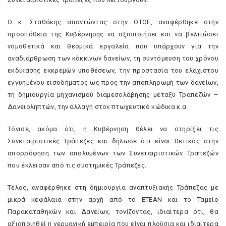
Ο κ. Σταθάκης απαντώντας στην ΟΤΟΕ, αναφέρθηκε στην
προσπάθεια της Κυβέρνησης να αξιοποιήσει και να βελτιώσει
νομοθετικά και θεσμικά εργαλεία που υπάρχουν για την
αναδιάρθρωση των κόκκινων δανείων, τη συντόμευση του χρόνου
εκδίκασης εκκρεμών υποθέσεων, την προστασία του ελάχιστου
εγγυημένου εισοδήματος ως προς την αποπληρωμή των δανείων,
τη δημιουργία μηχανισμού διαμεσολάβησης μεταξύ Τραπεζών –
Δανειοληπτών, την αλλαγή στον πτωχευτικό κώδικα κ.α.
Τόνισε, ακόμα ότι, η Κυβέρνηση θέλει να στηρίξει τις
Συνεταιριστικές Τράπεζες και δήλωσε ότι είναι θετικός στην
απορρόφηση των απολυμένων των Συνεταιριστικών Τραπεζών
που έκλεισαν από τις συστημικές Τράπεζες.
Τέλος, αναφέρθηκε στη δημιουργία αναπτυξιακής Τράπεζας με
μικρά κεφάλαια στην αρχή από το ΕΤΕΑΝ και το Ταμείο
Παρακαταθηκών και Δανείων, τονίζοντας, ιδιαίτερα ότι, θα
αξιοποιηθεί η γερμανική εμπειρία που είναι πλούσια και ιδιαίτερα