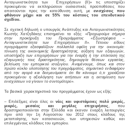
Ανταγωνιστικότητα των Επιχειρήσεων (ΙΙ)» τις υποστηρίζει
προκειμένου να εκπληρώσουν ουσιαστικές προϋποθέσεις που
απαιτούνται προς την κατεύθυνση αυτή, με
ενισχύσεις που
φθάνουν μέχρι και σε 55% του κόστους του επενδυτικού
σχεδίου.
Σε σχετική δήλωσή ο υπουργός Ανάπτυξης και Ανταγωνιστικότητας
Κωστής Χατζηδάκης επισημαίνει τα εξής: «
Προχωρούμε σήμερα
στην προκήρυξη του Προγράμματος «Εξωστρέφεια –
Ανταγωνιστικότητα των Επιχειρήσεων ΙΙ». Τέτοιου είδους
προγράμματα εξασφαλίζουν πολλαπλά οφέλη για την οικονομία:
τόνωση της οικονομικής δραστηριότητας, αύξηση των εξαγωγών,
υποστήριξη των επιχειρήσεων για την έναρξη ή την επέκταση της
εξαγωγικής τους δραστηριότητας, δημιουργία θέσεων εργασίας,
βελτίωση του εμπορικού ισοζυγίου. Αναμένουμε, όπως και στον
πρώτο κύκλο υλοποίησης του προγράμματος, σημαντικό ενδιαφέρον
από την αγορά και δεσμευόμαστε ότι θα κάνουμε ό,τι χρειάζεται
προκειμένου η αξιολόγηση των αιτήσεων και η εκταμίευση των
ενισχύσεων να γίνουν το συντομότερο».
Τα βασικά χαρακτηριστικά του προγράμματος έχουν ως εξής:
– Επιλέξιμες είναι όλες οι
νέες και υφιστάμενες πολύ μικρές,
μικρές, μεσαίες και μεγάλες επιχειρήσεις
, που
δραστηριοποιούνται στην Ελλάδα και έκαναν έναρξη λειτουργίας
πριν από την 1η Αυγούστου του 2012 στους κλάδους της
μεταποίησης, των κατασκευών, των υπηρεσιών καθώς και
επιλεγμένους κλάδους του εμπορίου.