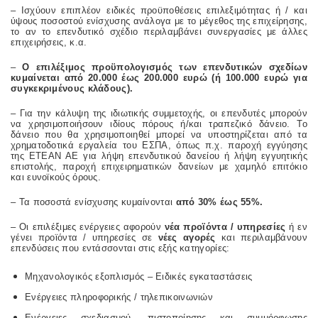
– Ισχύουν επιπλέον ειδικές προϋποθέσεις επιλεξιμότητας ή / και
ύψους ποσοστού ενίσχυσης ανάλογα με το μέγεθος της επιχείρησης,
το αν το επενδυτικό σχέδιο περιλαμβάνει συνεργασίες με άλλες
επιχειρήσεις, κ.α.
–
Ο επιλέξιμος προϋπολογισμός των επενδυτικών σχεδίων
κυμαίνεται από 20.000 έως 200.000 ευρώ (ή 100.000 ευρώ για
συγκεκριμένους κλάδους).
– Για την κάλυψη της ιδιωτικής συμμετοχής, οι επενδυτές μπορούν
να χρησιμοποιήσουν ιδίους πόρους ή/και τραπεζικό δάνειο. Το
δάνειο που θα χρησιμοποιηθεί μπορεί να υποστηρίζεται από τα
χρηματοδοτικά εργαλεία του ΕΣΠΑ, όπως π.χ. παροχή εγγύησης
της ΕΤΕΑΝ ΑΕ για λήψη επενδυτικού δανείου ή λήψη εγγυητικής
επιστολής, παροχή επιχειρηματικών δανείων με χαμηλό επιτόκιο
και ευνοϊκούς όρους.
– Τα ποσοστά ενίσχυσης κυμαίνονται
από 30% έως 55%.
– Οι επιλέξιμες ενέργειες αφορούν
νέα προϊόντα / υπηρεσίες
ή εν
γένει προϊόντα / υπηρεσίες σε
νέες αγορές
και περιλαμβάνουν
επενδύσεις που εντάσσονται στις εξής κατηγορίες:
Μηχανολογικός εξοπλισμός – Ειδικές εγκαταστάσεις
Ενέργειες πληροφορικής / τηλεπικοινωνιών
Ενέργειες σχεδιασμού, πιστοποίησης και συμμόρφωσης