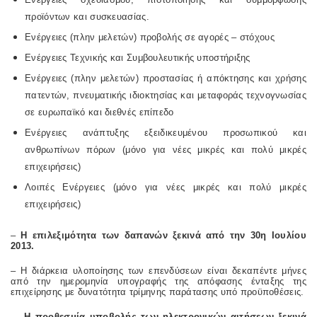
προϊόντων και συσκευασίας.
Ενέργειες (πλην μελετών) προβολής σε αγορές – στόχους
Ενέργειες Τεχνικής και Συμβουλευτικής υποστήριξης
Ενέργειες (πλην μελετών) προστασίας ή απόκτησης και χρήσης
πατεντών, πνευματικής ιδιοκτησίας και μεταφοράς τεχνογνωσίας
σε ευρωπαϊκό και διεθνές επίπεδο
Ενέργειες ανάπτυξης εξειδικευμένου προσωπικού και
ανθρωπίνων πόρων (μόνο για νέες μικρές και πολύ μικρές
επιχειρήσεις)
Λοιπές Ενέργειες (μόνο για νέες μικρές και πολύ μικρές
επιχειρήσεις)
–
H επιλεξιμότητα των δαπανών ξεκινά από την 30η Ιουλίου
2013.
– Η διάρκεια υλοποίησης των επενδύσεων είναι δεκαπέντε μήνες
από την ημερομηνία υπογραφής της απόφασης ένταξης της
επιχείρησης με δυνατότητα τρίμηνης παράτασης υπό προϋποθέσεις.
–
Η προθεσμία υποβολής των ηλεκτρονικών αιτήσεων ξεκινά