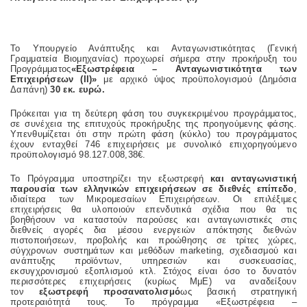
Το Υπουργείο Ανάπτυξης και Ανταγωνιστικότητας (Γενική
Γραμματεία Βιομηχανίας) προχωρεί σήμερα στην προκήρυξη του
Προγράμματος
«Εξωστρέφεια – Ανταγωνιστικότητα των
Επιχειρήσεων (ΙΙ)»
με αρχικό ύψος προϋπολογισμού (Δημόσια
Δαπάνη)
30 εκ. ευρώ.
Πρόκειται για τη δεύτερη φάση του συγκεκριμένου προγράμματος,
σε συνέχεια της επιτυχούς προκήρυξης της προηγούμενης φάσης.
Υπενθυμίζεται ότι στην πρώτη φάση (κύκλο) του προγράμματος
έχουν ενταχθεί 746 επιχειρήσεις με συνολικό επιχορηγούμενο
προϋπολογισμό 98.127.008,38€.
Το Πρόγραμμα υποστηρίζει την εξωστρεφή
και ανταγωνιστική
παρουσία των ελληνικών επιχειρήσεων σε διεθνές επίπεδο
,
ιδιαίτερα των Μικρομεσαίων Επιχειρήσεων. Οι επιλέξιμες
επιχειρήσεις θα υλοποιούν επενδυτικά σχέδια που θα τις
βοηθήσουν να καταστούν παρούσες και ανταγωνιστικές στις
διεθνείς αγορές δια μέσου ενεργειών απόκτησης διεθνών
πιστοποιήσεων, προβολής και προώθησης σε τρίτες χώρες,
σύγχρονων συστημάτων και μεθόδων marketing, σχεδιασμού και
ανάπτυξης προϊόντων, υπηρεσιών και συσκευασίας,
εκσυγχρονισμού εξοπλισμού κτλ. Στόχος είναι όσο το δυνατόν
περισσότερες επιχειρήσεις (κυρίως ΜμΕ) να αναδείξουν
τον
εξωστρεφή προσανατολισμό
ως βασική στρατηγική
προτεραιότητά τους. Το πρόγραμμα «Εξωστρέφεια –