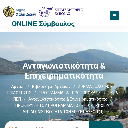
Ανταγωνιστικότητα &
Επιχειρηματικότητα
Αρχική
/
Βιβλιοθήκη Αρχείων
/
ΧΡΗΜΑΤΟΔΟΤΗΣΕΙΣ-
ΕΠΙΔΟΤΗΣΕΙΣ
/
ΠΡΟΓΡΑΜΜΑΤΑ - ΠΡΩΤΟΒΟΥΛΙΕΣ
/
ΕΣΠΑ -
ΠΕΠ
/
Ανταγωνιστικότητα & Επιχειρηματικότητα
/
ΠΡΟΚΗΡΥΞΗ ΤΟΥ ΠΡΟΓΡΑΜΜΑΤΟΣ «ΕΞΩΣΤΡΕΦΕΙΑ –
ΑΝΤΑΓΩΝΙΣΤΙΚΟΤΗΤΑ ΤΩΝ ΕΠΙΧΕΙΡΗΣΕΩΝ (II)»