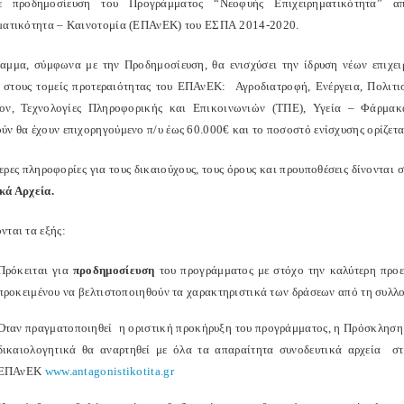
ε προδημοσίευση του Προγράμματος “Νεοφυής Επιχειρηματικότητα” α
ματικότητα – Καινοτομία (ΕΠΑνΕΚ) του ΕΣΠΑ 2014-2020.
αμμα, σύμφωνα με την Προδημοσίευση, θα ενισχύσει την ίδρυση νέων επιχε
 στους τομείς προτεραιότητας του ΕΠΑνΕΚ: Αγροδιατροφή, Ενέργεια, Πολιτισ
ον, Τεχνολογίες Πληροφορικής και Επικοινωνιών (ΤΠΕ), Υγεία – Φάρμακα
ύν θα έχουν επιχορηγούμενο π/υ έως 60.000€ και το ποσοστό ενίσχυσης ορίζετ
ερες πληροφορίες για τους δικαιούχους, τους όρους και προυποθέσεις δίνονται 
κά Αρχεία.
νται τα εξής:
Πρόκειται για
προδημοσίευση
του προγράμματος με στόχο την καλύτερη προε
προκειμένου να βελτιστοποιηθούν τα χαρακτηριστικά των δράσεων από τη συλ
Όταν πραγματοποιηθεί η οριστική προκήρυξη του προγράμματος, η Πρόσκληση πο
δικαιολογητικά θα αναρτηθεί με όλα τα απαραίτητα συνοδευτικά αρχεία 
ΕΠΑνΕΚ
www.antagonistikotita.gr