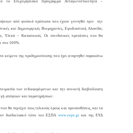
πό το Επιχειρησιακό Πρόγραμμα Ανταγωνιστικότητα –
ιρήσεων από φυσικά πρόσωπα που έχουν γεννηθεί πριν την
τικές και Δημιουργικές Βιομηχανίες, Εφοδιαστική Αλυσίδα,
, Υλικά – Κατασκευές. Οι επενδυτικές προτάσεις που θα
αι στο 100%.
στο κείμενο της προδημοσίευσης που έχει αναρτηθεί παρακάτω
τοιμασία των ενδιαφερόμενων και την ανοικτή διαβούλευση
λογή απόψεων και παρατηρήσεων.
υ θα περιέχει τους τελικούς όρους και προυποθέσεις, και τα
στον διαδικτυακό τόπο του ΕΣΠΑ
www.espa.gr
και της ΕΥΔ