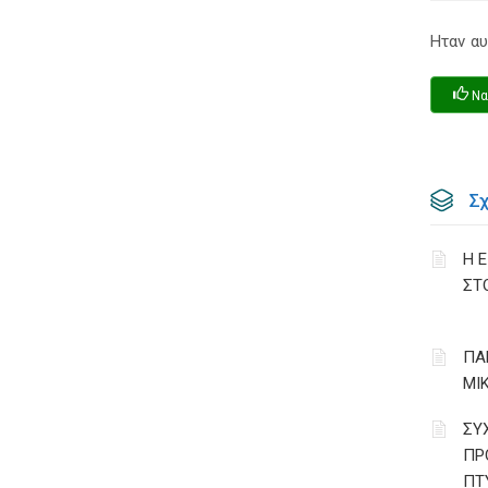
Ηταν αυ
Να
Σ
Η 
ΣΤ
ΠΑ
ΜΙ
ΣΥ
ΠΡ
ΠΤ