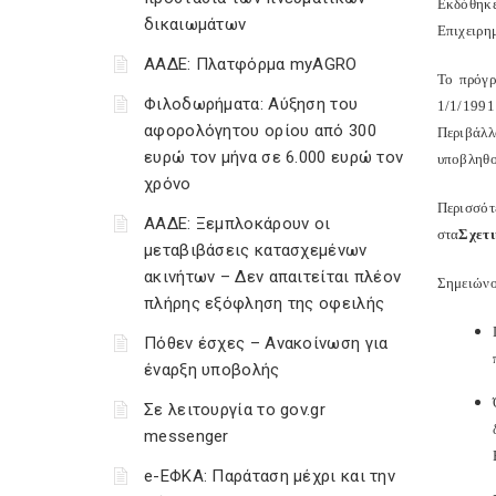
Εκδόθηκ
δικαιωμάτων
Επιχειρη
ΑΑΔΕ: Πλατφόρμα myAGRO
Το πρόγρ
Φιλοδωρήματα: Αύξηση του
1/1/1991
αφορολόγητου ορίου από 300
Περιβάλλ
ευρώ τον μήνα σε 6.000 ευρώ τον
υποβληθο
χρόνο
Περισσότ
ΑΑΔΕ: Ξεμπλοκάρουν οι
στα
Σχετι
μεταβιβάσεις κατασχεμένων
ακινήτων – Δεν απαιτείται πλέον
Σημειώνο
πλήρης εξόφληση της οφειλής
Πόθεν έσχες – Ανακοίνωση για
έναρξη υποβολής
Σε λειτουργία το gov.gr
messenger
e-ΕΦΚΑ: Παράταση μέχρι και την