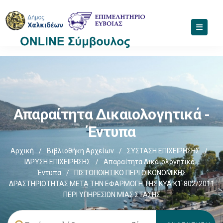
Απαραίτητα Δικαιολογητικά -
Έντυπα
Αρχική
/
Βιβλιοθήκη Αρχείων
/
ΣΥΣΤΑΣΗ ΕΠΙΧΕΙΡΗΣΗΣ
/
ΙΔΡΥΣΗ ΕΠΙΧΕΙΡΗΣΗΣ
/
Απαραίτητα Δικαιολογητικά -
Έντυπα
/
ΠΙΣΤΟΠΟΙΗΤΙΚΟ ΠΕΡΙ ΟΙΚΟΝΟΜΙΚΗΣ
ΔΡΑΣΤΗΡΙΟΤΗΤΑΣ ΜΕΤΑ ΤΗΝ ΕΦΑΡΜΟΓΗ ΤΗΣ ΚΥΑ Κ1-802/2011
ΠΕΡΙ ΥΠΗΡΕΣΙΩΝ ΜΙΑΣ ΣΤΑΣΗΣ