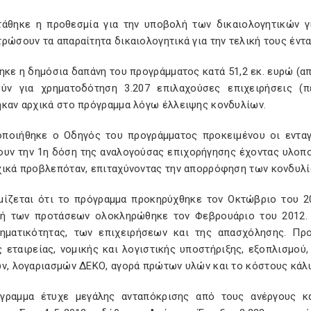
τάθηκε η προθεσμία για την υποβολή των δικαιολογητικών γι
ρώσουν τα απαραίτητα δικαιολογητικά για την τελική τους έντ
ηκε η δημόσια δαπάνη του προγράμματος κατά 51,2 εκ. ευρώ (απ
ούν για χρηματοδότηση 3.207 επιλαχούσες επιχειρήσεις 
ηκαν αρχικά στο πρόγραμμα λόγω έλλειψης κονδυλίων.
οποιήθηκε ο Οδηγός του προγράμματος προκειμένου οι ενταγ
ουν την 1η δόση της αναλογούσας επιχορήγησης έχοντας υλοποι
χικά προβλεπόταν, επιταχύνοντας την απορρόφηση των κονδυλί
μίζεται ότι το πρόγραμμα προκηρύχθηκε τον Οκτώβριο του 2
ή των προτάσεων ολοκληρώθηκε τον Φεβρουάριο του 2012. 
ρηματικότητας, των επιχειρήσεων και της απασχόλησης. Π
ς εταιρείας, νομικής και λογιστικής υποστήριξης, εξοπλισμο
ων, λογαριασμών ΔΕΚΟ, αγορά πρώτων υλών και το κόστους κάλυ
γραμμα έτυχε μεγάλης ανταπόκρισης από τους ανέργους κα