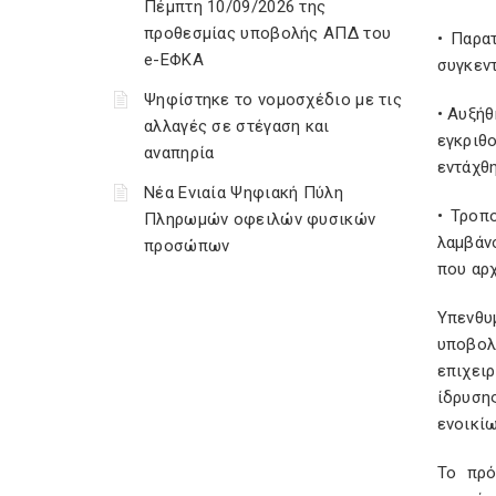
Πέμπτη 10/09/2026 της
προθεσμίας υποβολής ΑΠΔ του
• Παρα
e-ΕΦΚΑ
συγκεντ
Ψηφίστηκε το νομοσχέδιο με τις
• Αυξήθ
αλλαγές σε στέγαση και
εγκριθ
αναπηρία
εντάχθ
Νέα Ενιαία Ψηφιακή Πύλη
• Τροπ
Πληρωμών οφειλών φυσικών
λαμβάν
προσώπων
που αρ
Υπενθυ
υποβολ
επιχει
ίδρυση
ενοικί
Το πρό