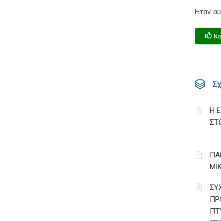
Ηταν αυ
Να
Σ
Η 
ΣΤ
ΠΑ
ΜΙ
ΣΥ
ΠΡ
ΠΤ