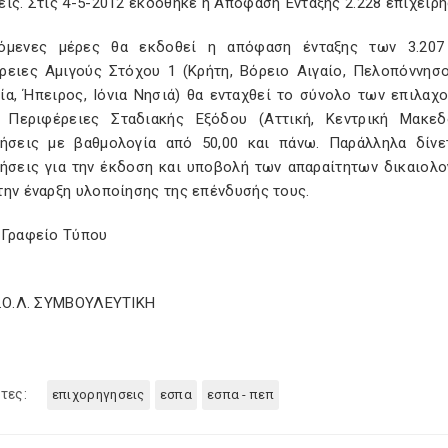
ις. Στις 4-5-2012 εκδόθηκε η Απόφαση Ένταξης 2.228 επιχειρ
όμενες μέρες θα εκδοθεί η απόφαση ένταξης των 3.207 
ρειες Αμιγούς Στόχου 1 (Κρήτη, Βόρειο Αιγαίο, Πελοπόννησο
ία, Ήπειρος, Ιόνια Νησιά) θα ενταχθεί το σύνολο των επιλαχ
 Περιφέρειες Σταδιακής Εξόδου (Αττική, Κεντρική Μακεδ
ρήσεις με βαθμολογία από 50,00 και πάνω. Παράλληλα δίνε
ρήσεις για την έκδοση και υποβολή των απαραίτητων δικαιολο
την έναρξη υλοποίησης της επένδυσής τους.
 Γραφείο Τύπου
Σ.Ο.Λ. ΣΥΜΒΟΥΛΕΥΤΙΚΗ
τες:
επιχορηγησεις
εσπα
εσπα - πεπ