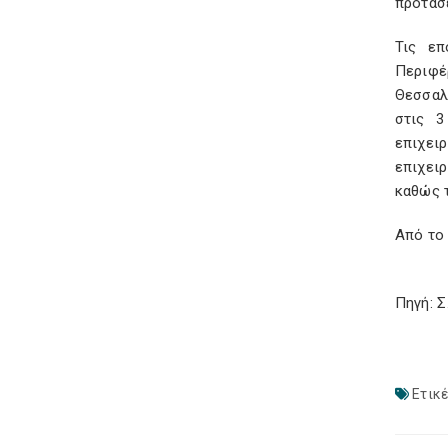
προτάσε
Τις επ
Περιφέ
Θεσσαλ
στις 3
επιχει
επιχει
καθώς 
Από το
Πηγή: 
Ετικέ