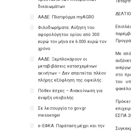
Τετάρτ
δικαιωμάτων
ΔΕΛΤΙ
ΑΑΔΕ: Πλατφόρμα myAGRO
Επιπλέ
Φιλοδωρήματα: Αύξηση του
παρέμβ
αφορολόγητου ορίου από 300
Προγρά
ευρώ τον μήνα σε 6.000 ευρώ τον
χρόνο
Με από
ΑΑΔΕ: Ξεμπλοκάρουν οι
αυξάνε
μεταβιβάσεις κατασχεμένων
ανέργω
ακινήτων – Δεν απαιτείται πλέον
στο πρ
πλήρης εξόφληση της οφειλής
του υπ
φακέλο
Πόθεν έσχες – Ανακοίνωση για
έναρξη υποβολής
Πρόκει
Σε λειτουργία το gov.gr
επιχει
messenger
ΕΣΠΑ 2
e-ΕΦΚΑ: Παράταση μέχρι και την
Συγκεκρ