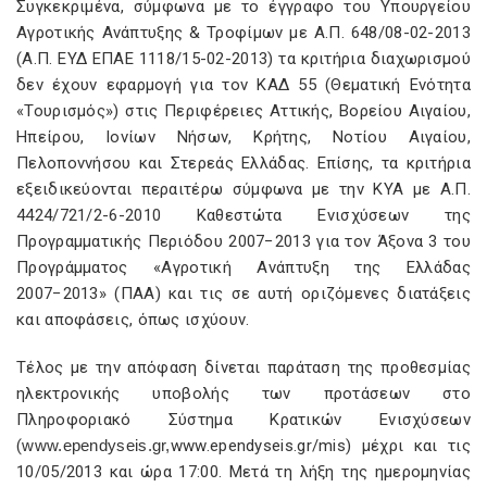
Συγκεκριμένα, σύμφωνα με το έγγραφο του Υπουργείου
Αγροτικής Ανάπτυξης & Τροφίμων με Α.Π. 648/08-02-2013
(Α.Π. ΕΥΔ ΕΠΑΕ 1118/15-02-2013) τα κριτήρια διαχωρισμού
δεν έχουν εφαρμογή για τον ΚΑΔ 55 (Θεματική Ενότητα
«Τουρισμός») στις Περιφέρειες Αττικής, Βορείου Αιγαίου,
Ηπείρου, Ιονίων Νήσων, Κρήτης, Νοτίου Αιγαίου,
Πελοποννήσου και Στερεάς Ελλάδας. Επίσης, τα κριτήρια
εξειδικεύονται περαιτέρω σύμφωνα με την ΚΥΑ με Α.Π.
4424/721/2-6-2010 Καθεστώτα Ενισχύσεων της
Προγραμματικής Περιόδου 2007−2013 για τον Άξονα 3 του
Προγράμματος «Αγροτική Ανάπτυξη της Ελλάδας
2007−2013» (ΠΑΑ) και τις σε αυτή οριζόμενες διατάξεις
και αποφάσεις, όπως ισχύουν.
Τέλος με την απόφαση δίνεται παράταση της προθεσμίας
ηλεκτρονικής υποβολής των προτάσεων στο
Πληροφοριακό Σύστημα Κρατικών Ενισχύσεων
(
www.ependyseis.gr,
www.ependyseis.gr/mis) μέχρι και τις
10/05/2013 και ώρα 17:00. Μετά τη λήξη της ημερομηνίας