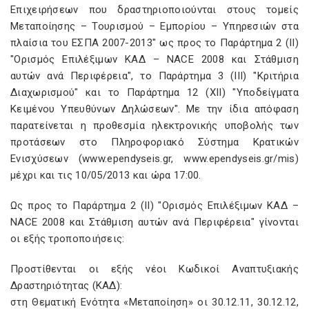
Επιχειρήσεων που δραστηριοποιούνται στους τομείς
Μεταποίησης – Τουρισμού – Εμπορίου – Υπηρεσιών στα
πλαίσια του ΕΣΠΑ 2007-2013" ως προς το Παράρτημα 2 (ΙΙ)
"Ορισμός Επιλέξιμων ΚΑΔ – NACE 2008 και Στάθμιση
αυτών ανά Περιφέρεια", το Παράρτημα 3 (ΙΙΙ) "Κριτήρια
Διαχωρισμού" και το Παράρτημα 12 (ΧΙΙ) "Υποδείγματα
Κειμένου Υπευθύνων Δηλώσεων". Με την ίδια απόφαση
παρατείνεται η προθεσμία ηλεκτρονικής υποβολής των
προτάσεων στο Πληροφοριακό Σύστημα Κρατικών
Ενισχύσεων (www.ependyseis.gr, www.ependyseis.gr/mis)
μέχρι και τις 10/05/2013 και ώρα 17:00.
Ως προς το Παράρτημα 2 (ΙΙ) "Ορισμός Επιλέξιμων ΚΑΔ –
NACE 2008 και Στάθμιση αυτών ανά Περιφέρεια" γίνονται
οι εξής τροποποιήσεις:
Προστίθενται οι εξής νέοι Κωδικοί Αναπτυξιακής
Δραστηριότητας (ΚΑΔ):
στη Θεματική Ενότητα «Μεταποίηση» οι 30.12.11, 30.12.12,