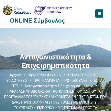
Ανταγωνιστικότητα &
Επιχειρηματικότητα
Αρχική
/
Βιβλιοθήκη Αρχείων
/
ΧΡΗΜΑΤΟΔΟΤΗΣΕΙΣ-
ΕΠΙΔΟΤΗΣΕΙΣ
/
ΠΡΟΓΡΑΜΜΑΤΑ - ΠΡΩΤΟΒΟΥΛΙΕΣ
/
ΕΣΠΑ -
ΠΕΠ
/
Ανταγωνιστικότητα & Επιχειρηματικότητα
/
ΠΑΡΑΤΑΣΗ ΥΠΟΒΟΛΗΣ ΚΑΙ ΤΡΟΠΟΠΟΙΗΣΗ ΤΟΥ ΟΔΗΓΟΥ ΤΟΥ
ΠΡΟΓΡΑΜΜΑΤΟΣ “ΕΝΙΣΧΥΣΗ ΜΙΚΡΟΜΕΣΑΙΩΝ ΕΠΙΧΕΙΡΗΣΕΩΝ ΠΟΥ
ΔΡΑΣΤΗΡΙΟΠΟΙΟΥΝΤΑΙ ΣΤΟΥΣ ΤΟΜΕΙΣ ΜΕΤΑΠΟΙΗΣΗΣ –
ΤΟΥΡΙΣΜΟΥ – ΕΜΠΟΡΙΟΥ – ΥΠΗΡΕΣΙΩΝ” ΩΣ ΠΡΟΣ ΤΑ