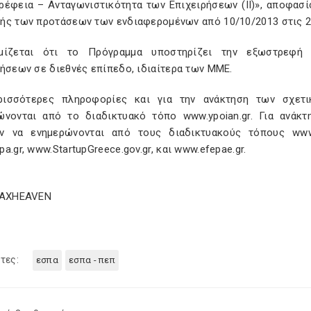
ρέφεια – Ανταγωνιστικότητα των Επιχειρήσεων (ΙΙ)», αποφασ
ής των προτάσεων των ενδιαφερομένων από 10/10/2013 στις 21
μίζεται ότι το Πρόγραμμα υποστηρίζει την εξωστρεφή 
ήσεων σε διεθνές επίπεδο, ιδιαίτερα των ΜΜΕ.
ρισσότερες πληροφορίες και για την ανάκτηση των σχετι
ώνονται από το διαδικτυακό τόπο www.ypoian.gr. Για ανάκ
ν να ενημερώνονται από τους διαδικτυακούς τόπους www.ypoi
a.gr, www.StartupGreece.gov.gr, και www.efepae.gr.
TAXHEAVEN
τες:
εσπα
εσπα - πεπ