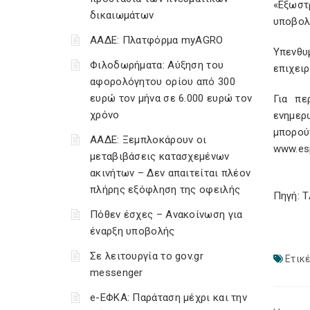
«Εξωστ
δικαιωμάτων
υποβολ
ΑΑΔΕ: Πλατφόρμα myAGRO
Υπενθυ
Φιλοδωρήματα: Αύξηση του
επιχειρ
αφορολόγητου ορίου από 300
ευρώ τον μήνα σε 6.000 ευρώ τον
Για πε
χρόνο
ενημερ
μπορού
ΑΑΔΕ: Ξεμπλοκάρουν οι
www.esp
μεταβιβάσεις κατασχεμένων
ακινήτων – Δεν απαιτείται πλέον
πλήρης εξόφληση της οφειλής
Πηγή: 
Πόθεν έσχες – Ανακοίνωση για
έναρξη υποβολής
Σε λειτουργία το gov.gr
Ετικέ
messenger
e-ΕΦΚΑ: Παράταση μέχρι και την