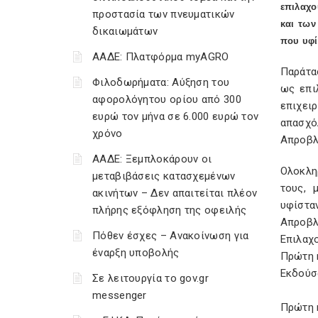
επιλαχο
προστασία των πνευματικών
και των
δικαιωμάτων
που υφί
ΑΑΔΕ: Πλατφόρμα myAGRO
Παράτα
Φιλοδωρήματα: Αύξηση του
ως επι
αφορολόγητου ορίου από 300
επιχει
ευρώ τον μήνα σε 6.000 ευρώ τον
απασχό
χρόνο
Απροβλ
ΑΑΔΕ: Ξεμπλοκάρουν οι
Ολοκλη
μεταβιβάσεις κατασχεμένων
τους, 
ακινήτων – Δεν απαιτείται πλέον
υφίστα
πλήρης εξόφληση της οφειλής
Απροβλ
Πόθεν έσχες – Ανακοίνωση για
Επιλαχ
έναρξη υποβολής
Πρώτη 
Εκδούσ
Σε λειτουργία το gov.gr
messenger
Πρώτη 