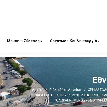
Ίδρυση – Σύσταση
Οργάνωση Και Λειτουργία
Εθν
Αρχική
/
Βιβλιοθήκη Αρχείων
/
ΧΡΗΜΑΤΟΔΟ
ΠΑΡΑΤΑΣΗ ΕΩΣ ΤΙΣ 28/12/2012 ΤΗΣ ΠΡΟΘΕΣM
“ΟΛΟΚΛΗΡΩMΕΝΟ ΣΧΕΔΙΟ ΠΑΡΕMΒΑ