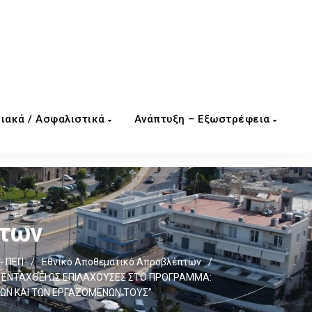
ιακά / Ασφαλιστικά
Ανάπτυξη – Εξωστρέφεια
πτων
- ΠΕΠ
/
Εθνικό Αποθεματικό Απροβλέπτων
/
Ν ΕΝΤΑΧΘΕΙ ΩΣ ΕΠΙΛΑΧΟΥΣΕΣ ΣΤΟ ΠΡΟΓΡΑMMΑ:
ΕΩΝ ΚΑΙ ΤΩΝ ΕΡΓΑΖΟMΕΝΩΝ ΤΟΥΣ”