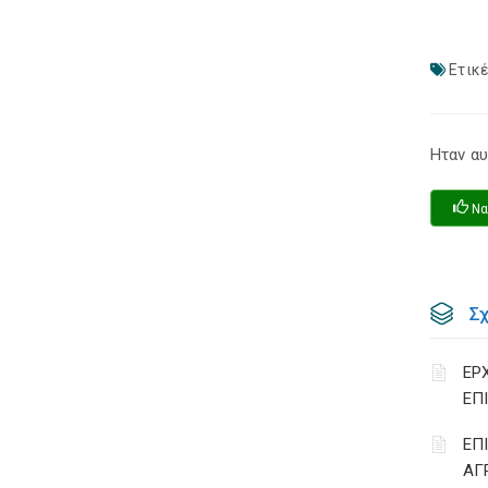
Ετικέ
Ηταν αυ
Να
Σ
ΕΡ
ΕΠ
ΕΠ
ΑΓ