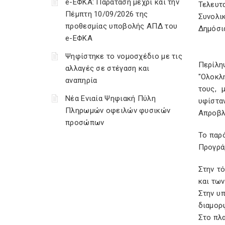
e-ΕΦΚΑ: Παράταση μέχρι και την
Τελευτ
Πέμπτη 10/09/2026 της
Συνολικ
προθεσμίας υποβολής ΑΠΔ του
Δημόσι
e-ΕΦΚΑ
Ψηφίστηκε το νομοσχέδιο με τις
Περίλη
αλλαγές σε στέγαση και
"Ολοκλ
αναπηρία
τους, 
Νέα Ενιαία Ψηφιακή Πύλη
υφίστα
Πληρωμών οφειλών φυσικών
Απροβλ
προσώπων
Το παρό
Προγρά
Στην τ
και τω
Στην υ
διαμορ
Στο πλα