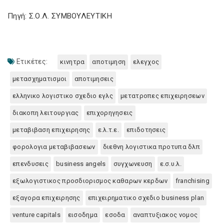
Πηγή: Σ.Ο.Λ. ΣΥΜΒΟΥΛΕΥΤΙΚΗ
Ετικέτες:
κινητρα
αποτιμηση
ελεγχος
μετασχηματισμοι
αποτιμησεις
ελληνικο λογιστικο σχεδιο εγλς
μετατροπες επιχειρησεων
διακοπη λειτουργιας
επιχορηγησεις
μεταβιβαση επιχειρησης
ε.λ.τ.ε.
επιδοτησεις
φορολογια μεταβιβασεων
διεθνη λογιστικα προτυπα δλπ
επενδυσεις
business angels
συγχωνευση
ε.σ.υ.λ.
εξωλογιστικος προσδιορισμος καθαρων κερδων
franchising
εξαγορα επιχειρησης
επιχειρηματικο σχεδιο business plan
venture capitals
εισοδημα
εσοδα
αναπτυξιακος νομος