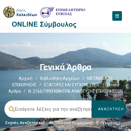
Γενικά Άρθρα
Αρχική
/
Βιβλιοθήκη Αρχείων
/
ΜΕΤΑΒΙΒΑΣΗ
ΕΠΙΧΕIΡΗΣΗΣ
/
EΞΑΓΟΡΕΣ ΚΑΙ ΣΥΓΧΩΝΕΥΣΕΙΣ
/
Γενικά
Άρθρα
/
Ν. 2166/1993 ΚΙΝΗΤΡΑ ΑΝΑΠΤΥΞΗΣ ΕΠΙΧΕΙΡΗΣΕΩΝ
Συχνές Αναζητήσεις:
Φορολογικη Ενημέρωση
,
Επιχειρήσεις