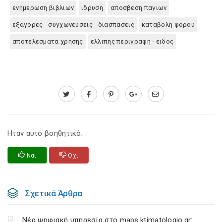
ενημερωση βιβλιων
ιδρυση
αποσβεση παγιων
εξαγορες - συγχωνευσεις - διασπασεις
καταβολη φορου
αποτελεσματα χρησης
ελλιπης περιγραφη - ειδος
Ηταν αυτό βοηθητικό;
Ναι
Οχι
Σχετικά Άρθρα
Νέα ψηφιακή υπηρεσία στο maps.ktimatologio.gr: