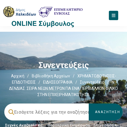
Συνεντεύξεις
Αρχική
/
Βιβλιοθήκη Αρχείων
/
ΧΡΗΜΑΤΟΔΟΤΗΣΕΙΣ-
ΕΠΙΔΟΤΗΣΕΙΣ
/
ΕΙΔΗΣΕΟΓΡΑΦΙΑ
/
Συνεντεύξεις
/
Ν.
ΔΕΝΔΙΑΣ: ΣΕΙΡΑ ΝΕΩΝ ΜΕΤΡΩΝ ΓΙΑ ΕΝΑ ΠΕΡΙΒΑΛΛΟΝ ΦΙΛΙΚΟ
ΣΤΗΝ ΕΠΙΧΕΙΡΗΜΑΤΙΚΟΤΗΤΑ
Συχνές Αναζητήσεις:
Φορολογικη Ενημέρωση
,
Επιχειρήσεις