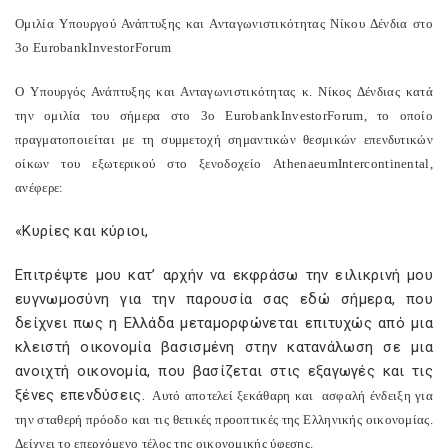
Ομιλία Υπουργού Ανάπτυξης και Ανταγωνιστικότητας Νίκου Δένδια στο
3ο
Eurobank
Investor
Forum
O
Υπουργός Ανάπτυξης και Ανταγωνιστικότητας κ. Νίκος Δένδιας κατά
την ομιλία του σήμερα στο 3ο
Eurobank
Investor
Forum
, το οποίο
πραγματοποιείται με τη συμμετοχή σημαντικών θεσμικών επενδυτικών
οίκων του εξωτερικού στο ξενοδοχείο
Athenaeum
Intercontinental
,
ανέφερε:
«Κυρίες και κύριοι,
Επιτρέψτε μου κατ’ αρχήν να εκφράσω την ειλικρινή μου
ευγνωμοσύνη για την παρουσία σας εδώ σήμερα, που
δείχνει πως η Ελλάδα μεταμορφώνεται επιτυχώς από μια
κλειστή οικονομία βασισμένη στην κατανάλωση σε μια
ανοιχτή οικονομία, που βασίζεται στις εξαγωγές και τις
ξένες επενδύσεις.
Αυτό αποτελεί ξεκάθαρη και
ασφαλή ένδειξη για
την σταθερή πρόοδο και τις θετικές προοπτικές της Ελληνικής οικονομίας.
Δείχνει το επερχόμενο τέλος της οικονομικής ύφεσης.