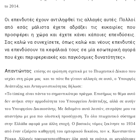
to
2014.
Οι επενδυτές έχουν αντιληφθεί τις αλλαγές αυτές. Πολλοί
από εσάς μάλιστα έχετε αδράξει τις ευκαιρίες που
προσφέρει η χώρα και έχετε κάνει κάποιες επενδύσεις.
Σας καλώ να συνεχίσετε, όπως καλώ και νέους επενδυτές
να επενδύσουν τα κεφάλαιά τους σε μία εσωτερική αγορά
που έχει περιφερειακές και παγκόσμιες δυνατότητες».
Απαντώντας
επίσης σε ερώτηση σχετικά με το Πτωχευτικό Δίκαιο που
ισχύει στη χώρα μας
και το πότε θα γίνουν αλλαγές σε αυτό, ο Υπουργός
Ανάπτυξης και Ανταγωνιστικότητας δήλωσε:
«Το
timing
είναι πάντα το σημαντικότερο πράγμα. Επισήμως το θέμα αυτό
δεν ανήκει στην αρμοδιότητα του Υπουργείου Ανάπτυξης, αλλά σε αυτήν
του Υπουργείου Δικαιοσύνης. Με δεδομένο αυτό λοιπόν, επιτρέψτε μου να
απαντήσω με μια πιο ολιστική προσέγγιση. Το όλο πτωχευτικό σύστημα
στην Ελλάδα αφορά μια άλλη εποχή. Ο βασικός νόμος ξεκίνησε το 1934
από έναν εξαίρετο καθηγητή του εμπορικού δικαίου, τον κ. Κωνσταντίνο
Ρόκκα. Αλλαγές πραγματοποιήθηκαν όλα αυτά τα χρόνια, οι μεγαλύτερες