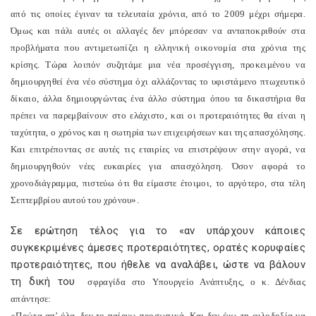
από τις οποίες έγιναν τα τελευταία χρόνια, από το 2009 μέχρι σήμερα.
Όμως και πάλι αυτές οι αλλαγές δεν μπόρεσαν να ανταποκριθούν στα
προβλήματα που αντιμετωπίζει η ελληνική οικονομία στα χρόνια της
κρίσης. Τώρα λοιπόν συζητάμε μια νέα προσέγγιση, προκειμένου να
δημιουργηθεί ένα νέο σύστημα όχι αλλάζοντας το υφιστάμενο πτωχευτικό
δίκαιο, άλλα δημιουργώντας ένα άλλο σύστημα όπου τα δικαστήρια θα
πρέπει να παρεμβαίνουν στο ελάχιστο, και οι προτεραιότητες θα είναι η
ταχύτητα, ο χρόνος και η σωτηρία των επιχειρήσεων και της απασχόλησης.
Και επιτρέποντας σε αυτές τις εταιρίες να επιστρέψουν στην αγορά, να
δημιουργηθούν νέες ευκαιρίες για απασχόληση. Όσον αφορά το
χρονοδιάγραμμα, πιστεύω ότι θα είμαστε έτοιμοι, το αργότερο, στα τέλη
Σεπτεμβρίου αυτού του χρόνου».
Σε ερώτηση τέλος για το «αν υπάρχουν κάποιες
συγκεκριμένες άμεσες προτεραιότητες, ορατές κορυφαίες
προτεραιότητες, που ήθελε να αναλάβει, ώστε να βάλουν
τη δική του
σφραγίδα στο Υπουργείο Ανάπτυξης, ο κ. Δένδιας
απάντησε:
«Πρώτα απ’ όλα, δεν το παίρνω προσωπικά. Και δεν έχω τη φιλοδοξία να