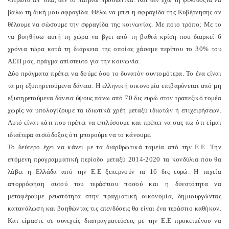
βάλω τη δική μου σφραγίδα. Θέλω να μπει η σφραγίδα της Κυβέρνησης αν
θέλουμε να σώσουμε την σφραγίδα της κοινωνίας. Με ποιο τρόπο; Με το
να βοηθήσω αυτή τη χώρα να βγει από τη βαθιά κρίση που διαρκεί 6
χρόνια τώρα κατά τη διάρκεια της οποίας χάσαμε περίπου το 30% του
ΑΕΠ μας, πράγμα απίστευτο για την κοινωνία.
Δύο πράγματα πρέπει να δούμε όσο το δυνατόν συντομότερα. Το ένα είναι
τα μη εξυπηρετούμενα δάνεια. Η ελληνική οικονομία επιβαρύνεται από μη
εξυπηρετούμενα δάνεια ύψους πάνω από 70 δις ευρώ στον τραπεζικό τομέα
χωρίς να υπολογίζουμε τα ιδιωτικά χρέη μεταξύ ιδιωτών ή επιχειρήσεων.
Αυτό είναι κάτι που πρέπει να επιλύσουμε και πρέπει να σας πω ότι είμαι
ιδιαίτερα αισιόδοξος ότι μπορούμε να το κάνουμε.
Το δεύτερο έχει να κάνει με τα διαρθρωτικά ταμεία από την Ε.Ε. Την
επόμενη προγραμματική περίοδο μεταξύ 2014-2020 τα κονδύλια που θα
λάβει η Ελλάδα από την Ε.Ε ξεπερνούν τα 16 δις ευρώ. Η ταχεία
απορρόφηση αυτού του τεράστιου ποσού και η δυνατότητα να
μεταφέρουμε ρευστότητα στην πραγματική οικονομία, δημιουργώντας
κατανάλωση και βοηθώντας τις επενδύσεις θα είναι ένα τεράστιο καθήκον.
Και είμαστε σε συνεχείς διαπραγματεύσεις με την Ε.Ε προκειμένου να