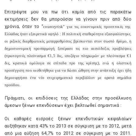
Επιτρέψτε μου να πω ότι καμία από τις παρακάτω
εκτιμήσεις δεν θα μπορούσαν να γίνουν πριν από δύο
χρόνια, όταν το “
countryrisk
” για τις οικονομικές προοπτικές της
Ελλάδας ήταν εξαιρετικά υψηλό : Η πολιτική σταθερότητα εξασφαλίστηκε,
οι ριζικές διαρθρωτικές μεταρρυθμίσεις βρίσκονται στον σωστό δρόμο, η
δημοσιονομική προσαρμογή ξεπέρασε τις πιο αισιόδοξες προβλέψεις
(πρωτογενές πλεόνασμα €1,5 δις, ισοζύγιο πληρωμών με πλεόνασμα €1
δις, κρατικά ομόλογα σε επίπεδα προ της κρίσης), ενώ η ολιστική
προσέγγιση που υιοθετήθηκε για να δώσει ώθηση στην ανάπτυξη έχει ήδη
δημιουργήσει ένα νέο επιχειρηματικό περιβάλλον με ορατά σημάδια
προόδου.
Πράγματι, οι επιδόσεις της Ελλάδας στην προσέλκυση
άμεσων ξένων επενδύσεων έχει βελτιωθεί σημαντικά :
Οι καθαρές εισροές ξένων επενδυτικών κεφαλαίων
αυξήθηκαν κατά 43% το 2013 σε σύγκριση με το 2012, μετά
από μια αύξηση 64,7% το 2012 σε σύγκριση με το 2011.