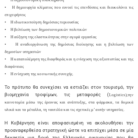
•
Η δημιουργία κλίματος που ευνοεί τις επενδύσεις και διευκολύνει τις
επιχειρήσεις
•
Η ιδιωτικοποίηση δημόσιας περιουσίας
•
Η βελτίωση των δημοσιονομικών πολιτικών
•
Η αύξηση της ελαστικότητας στην αγορά εργασίας
•
Η αναδιοργάνωση της δημόσιας διοίκησης και η βελτίωση των
δημοσίων υπηρεσιών
•
Η καταπολέμηση της διαφθοράς και η ενίσχυση της αξιοπιστίας και της
διαφάνειας
•
Η ενίσχυση της κοινωνικής συνοχής.
Το πρότυπο θα συνεχίσει να εστιάζει στον τουρισμό, την
βιομηχανία τροφίμων, τις μεταφορές (
Logistics
),την
καινοτομία μέσω της έρευνας και ανάπτυξης, στα φάρμακα, τα δομικά
υλικά και τα μέταλλα, τη ναυτιλία και τις σχετικές μ’ αυτήν υπηρεσίες.
Η Κυβέρνηση είναι αποφασισμένη να ακολουθήσει την
προαναφερθείσα στρατηγική ώστε να επιτύχει μέσα σε μία
δεκαετία μια δομή της Ελληνικής οικονομίας που θα