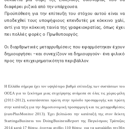
διαφέρει ριζικά από την υπάρχουσα.
Προϋπόθεση για την επίτευξη του στόχου αυτού είναι να
υποδεχθεί τους υποψήφιους επενδυτές με κόκκινο χαλί,
αντί για την κόκκινη ταινία της γραφειοκρατίας, όπως έχει
πει πολλές φορές ο Πρωθυπουργός.
Οι διαρθρωτικές μεταρρυθμίσεις που εφαρμόστηκαν έχουν
δημιουργήσει –και συνεχίζουν να δημιουργούν- ένα φιλικό
προς την επιχειρηματικότητα περιβάλλον.
Η Ελλάδα σήμερα έχει τον υψηλότερο βαθμό επίτευξης των συστάσεων του
ΟΟΣΑ για το ξεκίνημα μιας επιχείρησης ανάμεσα σε όλες τις χώρες-μέλη
(2011-2012), κατατάσσεται πρώτη στην πρόοδο προσαρμογής και πρώτη
στην κατάταξη για την δημοσιονομική προσαρμογή και τις μεταρρυθμίσεις
(
euroPlus
Monitor
2013). Έχει βελτιώσει την κατάταξή της στον δείκτη
Starting
a
Business
του
Doing
Business
Report
της Παγκόσμιας Τράπεζας
2014 κατά 17 θέσεις, έχοντας ανέβει 110 θέσεις
για να καταλάβει την36η