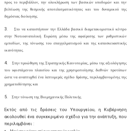
προς το περιβάλλον, την ολοκλήρωση των βασικών υποδομών και την
βελτίωση της θεσμικής αποτελεσματικότητας και του δυναμικού της
δημόσιας διοίκησης.
3.
Στο να καταστήσουν την Ελλάδα βασικό διαμετακομιστικό κέντρο
στην Νοτιοανατολική Ευρώπη μέσω της αφαίρεσης των ρυθμιστικών
εμποδίων, της τόνωσης του επαγγελματισμού και της κατασκευαστικής
ικανότητας.
4.
Στην προώθηση της Στρατηγικής Καινοτομίας, μέσω της αξιολόγησης
του υφιστάμενου πλαισίου και της χρησιμοποίησης διεθνών προτύπων
ώστε να αναπτυχθεί ένα λεπτομερές σχέδιο δράσης, περιλαμβανομένης της
χρηματοδότησης και
5.
Στην τόνωση της Βιομηχανικής Πολιτικής.
Εκτός από τις δράσεις του Υπουργείου, η Κυβέρνηση
ακολουθεί ένα συγκεκριμένο σχέδιο για την ανάπτυξη, που
περιλαμβάνει :
•
Μειώσεις φόρου επί των εταιρικών κερδών