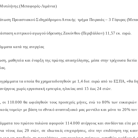
 Μυτιλήνης (Μεταφορές-Λιμάνια)
άτωση Προαστιακού Σιδηρόδρομου Αττικής: τμήμα Πειραιάς – 3 Γέφυρες (Μεταφ
τάσταση κεντρικού αγωγού ύδρευσης Ζακύνθου (Περιβάλλον) 11,57 εκ. ευρώ.
άμματα κατά της ανεργίας
ση, μαθητεία και έναρξη της πρώτης απασχόλησης, μέσα στην τρέχουσα διετία
ίας.
ογράμματα τα οποία θα χρηματοδοτηθούν με 1,4 δισ. ευρώ από το ΕΣΠΑ, «θα δη
νέργους χωρίς εργασιακή εμπειρία, ηλικίας από 15 έως 24 ετών.
, οι 110.000 θα ωφεληθούν τους προσεχείς μήνες, ενώ το 80% των ευκαιριών
κούς τομείς» με βάση το εθνικό αναπτυξιακό μας μοντέλο και μόνο το 20% τον
άμματα του πρώτου πυλώνα αφορούν 114.000 ανέργους και συνδέονται είτε με 
για νέους έως 29 ετών, σε ιδιωτικές επιχειρήσεις, είτε την επιδότηση της κ
ν για να προβούν σε προσλήψεις, μακροχρόνια ανέργων, ευπαθών ομάδων ή α