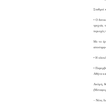
Σταθμοί 
• O δυτι
τροχιάς 
περιοχές
Με το έρ
αποσυμφό
• H ολοκ
• Παρεμβ
Αθήνα κα
Ακόμη, θ
(Μεταφορ
– Νέος Λ