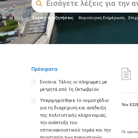
Συχνές Αναζητήσεις:
Φορολογικη Ενημέρωση
,
Επιχ
Πρόσφατα
Ενοίκια: Τέλος οι πληρωμές με
μετρητά από 1η Οκτωβρίου
Υπερψηφίσθηκε το νομοσχέδιο
Νέο ΕΣΠΑ
για τη διαχείριση και ανάδειξη
της πολιτιστικής κληρονομιάς,
την ανάπτυξη του
οπτικοακουστικού τομέα και την
Oι πρώτες
προστασία των πνευματικών