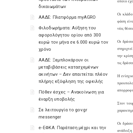
οποίο εχο
δικαιωμάτων
Οι κλάδο
ΑΑΔΕ: Πλατφόρμα myAGRO
φάση είν
Φιλοδωρήματα: Αύξηση του
νέες θέσε
αφορολόγητου ορίου από 300
Oι δράσε
ευρώ τον μήνα σε 6.000 ευρώ τον
στηριχτε
χρόνο
την κρίσ
ΑΑΔΕ: Ξεμπλοκάρουν οι
τις δράσε
μεταβιβάσεις κατασχεμένων
ακινήτων – Δεν απαιτείται πλέον
Η ενίσχυ
πλήρης εξόφληση της οφειλής
προυπολογ
απορροφη
Πόθεν έσχες – Ανακοίνωση για
έναρξη υποβολής
Στον του
Σε λειτουργία το gov.gr
χαρακτηρ
messenger
Οι δράσε
e-ΕΦΚΑ: Παράταση μέχρι και την
ανάδειξη