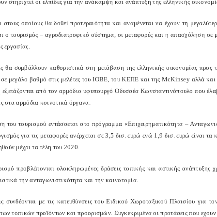
υν στηριχτεί οι ελπίδες για την ανάκαμψη και ανάπτυξη της ελληνικής οικονομί
ι στους οποίους θα δοθεί προτεραιότητα και αναμένεται να έχουν τη μεγαλύτ
αι ο τουρισμός – αγροδιατροφικό σύστημα, οι μεταφορές και η απασχόληση σε μ
ις εργασίας.
ις θα συμβάλλουν καθοριστικά στη μετάβαση της ελληνικής οικονομίας προς τ
ί σε μεγάλο βαθμό στις μελέτες του ΙΟΒΕ, του ΚΕΠΕ και της McKinsey αλλά και 
η εξετάζονται από τον αρμόδιο υφυπουργό Οδυσσέα Κωνσταντινόπουλο που έλαβ
ις στα αρμόδια κοινοτικά όργανα.
ση του τουρισμού εντάσσεται στο πρόγραμμα «Επιχειρηματικότητα – Ανταγωνισ
ισμός για τις μεταφορές ανέρχεται σε 3,5 δισ. ευρώ ενώ 1,9 δισ. ευρώ είναι τ
θούν μέχρι τα τέλη του 2020.
ρισμό προβλέπονται ολοκληρωμένες δράσεις τοπικής και αστικής ανάπτυξης χ
ιστικά την ανταγωνιστικότητα και την καινοτομία.
ις συνδέονται με τις κατευθύνσεις του Ειδικού Χωροταξικού Πλαισίου για τ
 των τοπικών προϊόντων και προορισμών. Συγκεκριμένα οι προτάσεις που εχουν 