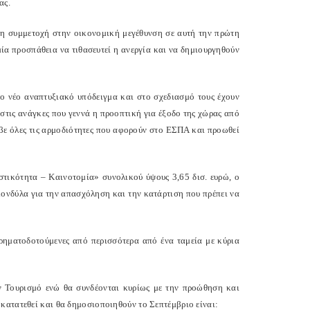
ας.
ερη συμμετοχή στην οικονομική μεγέθυνση σε αυτή την πρώτη
ία προσπάθεια να τιθασευτεί η ανεργία και να δημιουργηθούν
ο νέο αναπτυξιακό υπόδειγμα και στο σχεδιασμό τους έχουν
στις ανάγκες που γεννά η προοπτική για έξοδο της χώρας από
ε όλες τις αρμοδιότητες που αφορούν στο ΕΣΠΑ και προωθεί
τικότητα – Καινοτομία» συνολικού ύψους 3,65 δισ. ευρώ, ο
α κονδύλα για την απασχόληση και την κατάρτιση που πρέπει να
ρηματοδοτούμενες από περισσότερα από ένα ταμεία με κύρια
ον Τουρισμό ενώ θα συνδέονται κυρίως με την προώθηση και
κατατεθεί και θα δημοσιοποιηθούν το Σεπτέμβριο είναι: