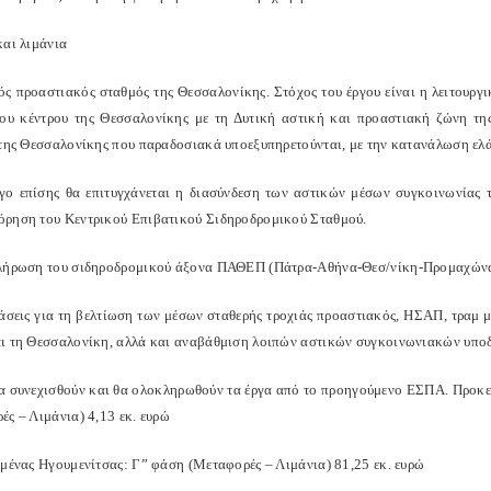
και λιμάνια
κός προαστιακός σταθμός της Θεσσαλονίκης. Στόχος του έργου είναι η λειτουρ
του κέντρου της Θεσσαλονίκης με τη Δυτική αστική και προαστιακή ζώνη τ
 της Θεσσαλονίκης που παραδοσιακά υποεξυπηρετούνται, με την κατανάλωση ελ
γο επίσης θα επιτυγχάνεται η διασύνδεση των αστικών μέσων συγκοινωνίας 
ρηση του Κεντρικού Επιβατικού Σιδηροδρομικού Σταθμού.
λήρωση του σιδηροδρομικού άξονα ΠΑΘΕΠ (Πάτρα-Αθήνα-Θεσ/νίκη-Προμαχώνα
άσεις για τη βελτίωση των μέσων σταθερής τροχιάς προαστιακός, ΗΣΑΠ, τραμ 
ι τη Θεσσαλονίκη, αλλά και αναβάθμιση λοιπών αστικών συγκοινωνιακών υποδ
α συνεχισθούν και θα ολοκληρωθούν τα έργα από το προηγούμενο ΕΣΠΑ. Προκετ
ές – Λιμάνια) 4,13 εκ. ευρώ
ιμένας Ηγουμενίτσας: Γ” φάση (Μεταφορές – Λιμάνια) 81,25 εκ. ευρώ