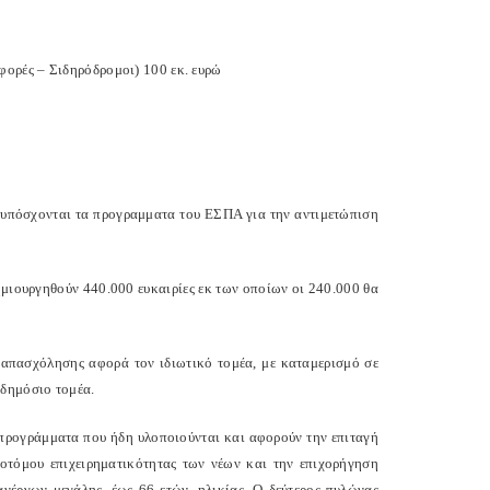
ορές – Σιδηρόδρομοι) 100 εκ. ευρώ
 υπόσχονται τα προγραμματα του ΕΣΠΑ για την αντιμετώπιση
μιουργηθούν 440.000 ευκαιρίες εκ των οποίων οι 240.000 θα
 απασχόλησης αφορά τον ιδιωτικό τομέα, με καταμερισμό σε
 δημόσιο τομέα.
προγράμματα που ήδη υλοποιούνται και αφορούν την επιταγή
αινοτόμου επιχειρηματικότητας των νέων και την επιχορήγηση
νέργων μεγάλης, έως 66 ετών, ηλικίας. Ο δεύτερος πυλώνας