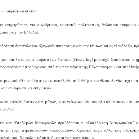
 – Τουριστικά δίκτυα
ση επιχειρήσεων για συνεδριακό, ιαματικό, πολιτιστικό, θαλάσσιο τουρισμό 
ς από όλη την Ελλάδα).
οδότηση δαπανών για εξαγωγές τυποποιημένων προϊόντων, όπως ελαιόλαδο, κρασί
τηση και λειτουργία τουριστικών δικτύων (clustering) με στόχο διασύνδεση υ
ερες προτάσεις προέρχονται από την περιφέρεια της Πελοποννήσου και της Ηπε
ότερες από 30 προτάσεις έχουν υποβληθεί από Αθήνα και Θεσσαλονίκη σχετικά
όλεις σε ευρωπαικά cύty break.
λωση παλιών βιοτεχνιών, μύλων, καφενείων και δημιουργία αλιευτικών και κ
ουριστών.
έα των Υποδομών Μεταφορών προβλέπεται η oλοκλήρωση Διευρωπαϊκού οδι
νίκης, έργα περιφερειακών αεροδρομίων, λιμενικά έργα αλλά και ολοκλ
τοδρόμους. Σε πρώτη φάση πρόκειται να προχωρήσουν.