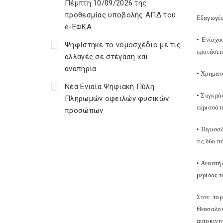
Πέμπτη 10/09/2026 της
προθεσμίας υποβολής ΑΠΔ του
Εξαγωγές
e-ΕΦΚΑ
• Ενίσχυ
Ψηφίστηκε το νομοσχέδιο με τις
προτάσει
αλλαγές σε στέγαση και
αναπηρία
• Χρηματ
Νέα Ενιαία Ψηφιακή Πύλη
• Συγκρό
Πληρωμών οφειλών φυσικών
περισσότ
προσώπων
• Περισσ
τις δύο π
• Αναστή
μερίδας τ
Στον τομ
Θεσσαλο
αυτοκινη