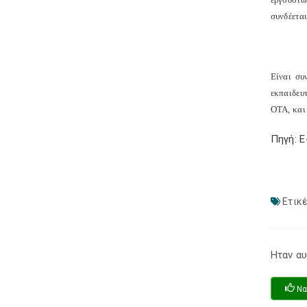
συνδέετα
Είναι συ
εκπαιδευ
ΟΤΑ, και
Πηγή: 
Ετικέ
Ηταν αυ
Να