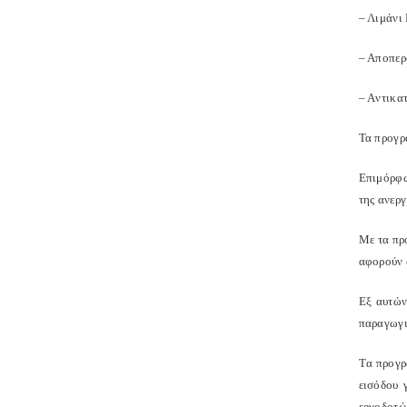
– Λιμάνι
– Aποπερ
– Aντικα
Τα προγρ
Eπιμόρφω
της ανεργ
Με τα πρ
αφορούν α
Εξ αυτών
παραγωγι
Tα προγρ
εισόδου 
εργοδοτώ