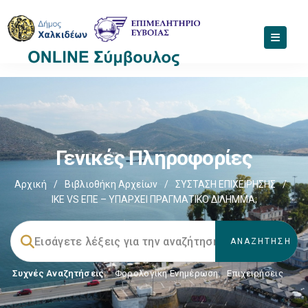
Γενικές Πληροφορίες
Αρχική
/
Βιβλιοθήκη Αρχείων
/
ΣΥΣΤΑΣΗ ΕΠΙΧΕΙΡΗΣΗΣ
/
ΙΚΕ VS ΕΠΕ – ΥΠΑΡΧΕΙ ΠΡΑΓΜΑΤΙΚΟ ΔΙΛΗΜΜΑ;
Συχνές Αναζητήσεις:
Φορολογικη Ενημέρωση
,
Επιχειρήσεις