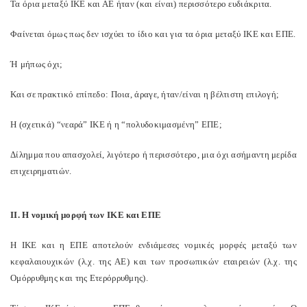
Τα όρια μεταξύ ΙΚΕ και ΑΕ ήταν (και είναι) περισσότερο ευδιάκριτα.
Φαίνεται όμως πως δεν ισχύει το ίδιο και για τα όρια μεταξύ ΙΚΕ και ΕΠΕ.
Ή μήπως όχι;
Και σε πρακτικό επίπεδο: Ποια, άραγε, ήταν/είναι η βέλτιστη επιλογή;
Η (σχετικά) “νεαρά” ΙΚΕ ή η “πολυδοκιμασμένη” ΕΠΕ;
Δίλημμα που απασχολεί, λιγότερο ή περισσότερο, μια όχι ασήμαντη μερίδα
επιχειρηματιών.
ΙΙ. Η νομική μορφή των ΙΚΕ και ΕΠΕ
Η ΙΚΕ και η ΕΠΕ αποτελούν ενδιάμεσες νομικές μορφές μεταξύ των
κεφαλαιουχικών (λ.χ. της ΑΕ) και των προσωπικών εταιρειών (λ.χ. της
Ομόρρυθμης και της Ετερόρρυθμης).