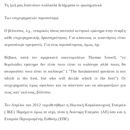
Τη ζωή μας διαπνέουν πολλαπλά διλήμματα κι ερωτηματικά.
Των επιχειρηματιών περισσότερα.
Ο βέλτιστος, λ.χ., εταιρικός τύπος αποτελεί κεντρικό ερώτημα στην έναρξη
κάθε επιχειρηματικής δραστηριότητας. Για κάποιους οι απαντήσεις είναι
περισσότερο προφανείς. Για τους περισσότερους, όμως, όχι.
Βέβαια, κατά τον αμερικανό οικονομολόγο Thomas Sowell, “το
θεμελιώδες ερώτημα δεν είναι ποιο είναι το καλύτερο αλλά ποιος θα
αποφασίσει ποιο είναι το καλύτερο” (:”The fundamental question is not
which is the best, but who will decide which is the best”). Οι
επιχειρηματίες όμως οφείλουν και να απαντούν και να αποφασίζουν για
τους, κατ’ εκείνους, βέλτιστο.
Τον Απρίλιο του 2012 νομοθετήθηκε η Ιδιωτική Κεφαλαιουχική Εταιρεία
(:ΙΚΕ). Παρέμεινε όμως σε ισχύ, τόσο η Ανώνυμη Εταιρεία
(ΑΕ) όσο και η
Εταιρεία Περιορισμένης Ευθύνης (ΕΠΕ).