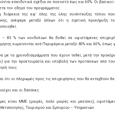
ύνται επενδυτικά σχέδια σε ποσοστό έως και 60%. Οι βασικοί
στε τον οδηγό του προγράμματος
η διάρκεια της εφ΄ όλης της ύλης συνέντευξης τύπου πο
άκης, ανέφερε μεταξύ άλλων ότι η σχετική προκήρυξη τ
οποιηθεί.
 – 85 % των κονδυλίων θα δοθεί σε υφιστάμενες επιχειρ
γησης κυμαίνονται ανά Περιφέρεια μεταξύ 40% και 60%, όπως 
α με τα χρονοδιαγράμματα που έχουν τεθεί, μετά την προκήρ
υ) για την προετοιμασία και υποβολή των προτάσεων από του
ησή τους.
αι ότι οι πληρωμές προς τις επιχειρήσεις που θα ενταχθούν θα
ιούχοι και οι δαπάνες
ιμες είναι ΜΜΕ (μικρές, πολύ μικρές και μεσαίες), υφιστάμ
 Μεταποίησης, Τουρισμού και Εμπορίου – Υπηρεσιών.