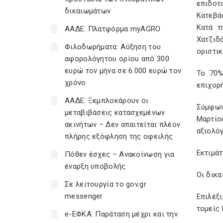
επιδοτο
δικαιωμάτων
Κατεβά
Κατά τ
ΑΑΔΕ: Πλατφόρμα myAGRO
Χατζιδ
Φιλοδωρήματα: Αύξηση του
οριστικ
αφορολόγητου ορίου από 300
ευρώ τον μήνα σε 6.000 ευρώ τον
Το 70%
χρόνο
επιχορή
ΑΑΔΕ: Ξεμπλοκάρουν οι
Σύμφων
μεταβιβάσεις κατασχεμένων
Μαρτίο
ακινήτων – Δεν απαιτείται πλέον
αξιολόγ
πλήρης εξόφληση της οφειλής
Εκτιμάτ
Πόθεν έσχες – Ανακοίνωση για
έναρξη υποβολής
Οι δικα
Σε λειτουργία το gov.gr
messenger
Επιλέξ
τομείς
e-ΕΦΚΑ: Παράταση μέχρι και την