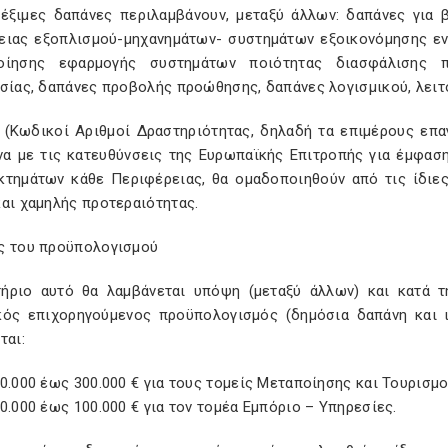
λέξιμες δαπάνες περιλαμβάνουν, μεταξύ άλλων: δαπάνες για 
ειας εξοπλισμού-μηχανημάτων- συστημάτων εξοικονόμησης εν
οίησης εφαρμογής συστημάτων ποιότητας διασφάλισης π
ησίας, δαπάνες προβολής προώθησης, δαπάνες λογισμικού, λειτ
 (Κωδικοί Αριθμοί Δραστηριότητας, δηλαδή τα επιμέρους επαγγ
α με τις κατευθύνσεις της Ευρωπαϊκής Επιτροπής για έμφαση
κτημάτων κάθε Περιφέρειας, θα ομαδοποιηθούν από τις ίδιες
αι χαμηλής προτεραιότητας.
ς του προϋπολογισμού
τήριο αυτό θα λαμβάνεται υπόψη (μεταξύ άλλων) και κατά 
κός επιχορηγούμενος προϋπολογισμός (δημόσια δαπάνη και ι
ται:
0.000 έως 300.000 € για τους τομείς Μεταποίησης και Τουρισμ
0.000 έως 100.000 € για τον τομέα Εμπόριο – Υπηρεσίες.