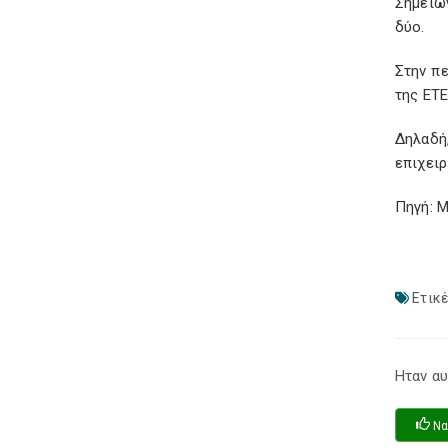
Σημειών
δύο.
Στην π
της ΕΤΕ
Δηλαδή,
επιχειρ
Πηγή: 
Ετικέ
Ηταν αυ
Να