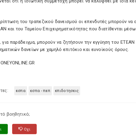
εται ότι η ιδιωτική συμμετοχή μπορεί να καλυφθεί με ίδια κ
ερίπτωση του τραπεζικού δανεισμού οι επενδυτές μπορούν να α
ΑΝ και του Ταμείου Επιχειρηματικότητας που διατίθενται μέσ
 για παράδειγμα, μπορούν να ζητήσουν την εγγύηση του ΕΤΕΑΝ 
ηματικών δανείων με χαμηλό επιτόκιο και ευνοϊκούς όρους.
MONEYONLINE.GR
τες:
εσπα
εσπα - πεπ
επιδοτησεις
τό βοηθητικό;
ι
Οχι