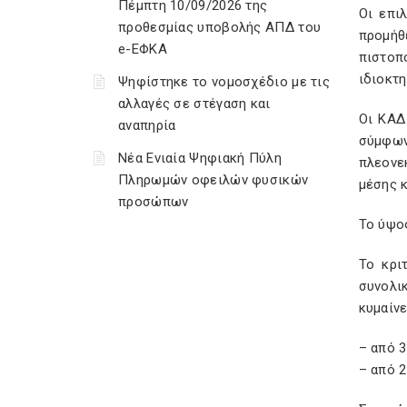
Πέμπτη 10/09/2026 της
Οι επι
προθεσμίας υποβολής ΑΠΔ του
προμήθ
e-ΕΦΚΑ
πιστοπ
ιδιοκτ
Ψηφίστηκε το νομοσχέδιο με τις
αλλαγές σε στέγαση και
Οι ΚΑΔ
αναπηρία
σύμφων
Νέα Ενιαία Ψηφιακή Πύλη
πλεονε
Πληρωμών οφειλών φυσικών
μέσης κ
προσώπων
Το ύψο
Το κρι
συνολι
κυμαίνε
– από 3
– από 2