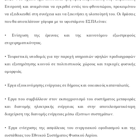
Επιτροπή και αναμένεται να εγκριθεί εντός του φθινοπώρου, προκειμένου
να εξειδικευθεί στη συνέχεια και να ξεκινήσει η υλοποίησή του. Οι δράσεις
που θα αποτελέσουν γέφυρα με το υφιστάμενο ΕΣΠΑ είναι:
• Ενίσχυση της έρευνας και της καινοτόμου εξωστρεφούς
επιχειρηματικότητας.
• Τουριστικές υποδομές για την παροχή υπηρεσιών υψηλών προδιαγραφών
και εξυπηρέτησης κοινού σε πολιτιστικούς χώρους και περιοχές φυσικής
ομορφιάς.
• Εργα εξοικονόμησης ενέργειας σε δήμους και οικιακούς καταναλωτές.
• Εργα που συμβάλλουν στον εκσυγχρονισμό του συστήματος μεταφοράς
και διανομής ηλεκτρικής ενέργειας και στην αποτελεσματικότερη
διαχείριση της διανομής ενέργειας μέσω έξυπνων συστημάτων.
• Εργα ενίσχυσης της ασφάλειας του ενεργειακού εφοδιασμού και της
ευστάθειας του Εθνικού Συστήματος Φυσικού Αερίου.