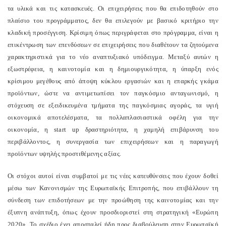
τα υλικά και τις κατασκευές. Οι επιχειρήσεις που θα επιδοτηθούν στο
πλαίσιο του προγράμματος, δεν θα επιλεγούν με βασικό κριτήριο την
κλαδική προσέγγιση. Κρίσιμη όπως περιγράφεται στο πρόγραμμα, είναι η
επικέντρωση των επενδύσεων σε επιχειρήσεις που διαθέτουν τα ζητούμενα
χαρακτηριστικά για το νέο αναπτυξιακό υπόδειγμα. Μεταξύ αυτών η
εξωστρέφεια, η καινοτομία και η δημιουργικότητα, η ύπαρξη ενός
κρίσιμου μεγέθους από άποψη κύκλου εργασιών και η επαρκής γκάμα
προϊόντων, ώστε να αντιμετωπίσει τον παγκόσμιο ανταγωνισμό, η
στόχευση σε εξειδικευμένα τμήματα της παγκόσμιας αγοράς, τα υγιή
οικονομικά αποτελέσματα, τα πολλαπλασιαστικά οφέλη για την
οικονομία, η start up δραστηριότητα, η χαμηλή επιβάρυνση του
περιβάλλοντος, η συνεργασία των επιχειρήσεων και η παραγωγή
προϊόντων υψηλής προστιθέμενης αξίας.
Οι στόχοι αυτοί είναι συμβατοί με τις νέες κατευθύνσεις που έχουν δοθεί
μέσω των Κανονισμών της Ευρωπαϊκής Επιτροπής, που επιβάλλουν τη
σύνδεση των επιδοτήσεων με την προώθηση της καινοτομίας και την
έξυπνη ανάπτυξη, όπως έχουν προσδιοριστεί στη στρατηγική «Ευρώπη
2020». Το σχέδιο έχει αποσταλεί ήδη προς διαβούλευση στην Ευρωπαϊκή