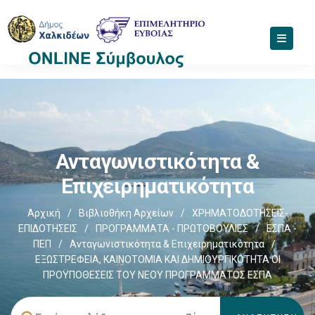
Ανταγωνιστικότητα &
Επιχειρηματικότητα
Αρχική
/
Βιβλιοθήκη Αρχείων
/
ΧΡΗΜΑΤΟΔΟΤΗΣΕΙΣ-
ΕΠΙΔΟΤΗΣΕΙΣ
/
ΠΡΟΓΡΑΜΜΑΤΑ - ΠΡΩΤΟΒΟΥΛΙΕΣ
/
ΕΣΠΑ -
ΠΕΠ
/
Ανταγωνιστικότητα & Επιχειρηματικότητα
/
ΕΞΩΣΤΡΕΦΕΙΑ, ΚΑΙΝΟΤΟΜΙΑ ΚΑΙ ΔΗΜΙΟΥΡΓΙΚΟΤΗΤΑ ΟΙ
ΠΡΟΫΠΟΘΕΣΕΙΣ ΤΟΥ ΝΕΟΥ ΠΡΟΓΡΑΜΜΑΤΟΣ ΕΣΠΑ