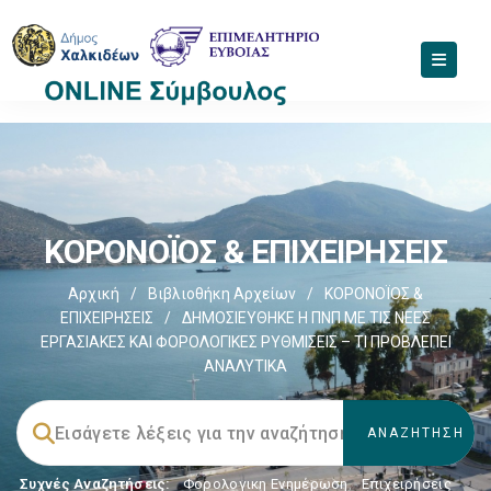
ΚΟΡΟΝΟΪΟΣ & ΕΠΙΧΕΙΡΗΣΕΙΣ
Αρχική
/
Βιβλιοθήκη Αρχείων
/
ΚΟΡΟΝΟΪΟΣ &
ΕΠΙΧΕΙΡΗΣΕΙΣ
/
ΔΗΜΟΣΙΕΥΘΗΚΕ Η ΠΝΠ ΜΕ ΤΙΣ ΝΕΕΣ
ΕΡΓΑΣΙΑΚΕΣ ΚΑΙ ΦΟΡΟΛΟΓΙΚΕΣ ΡΥΘΜΙΣΕΙΣ – ΤΙ ΠΡΟΒΛΕΠΕΙ
ΑΝΑΛΥΤΙΚΑ
Συχνές Αναζητήσεις:
Φορολογικη Ενημέρωση
,
Επιχειρήσεις