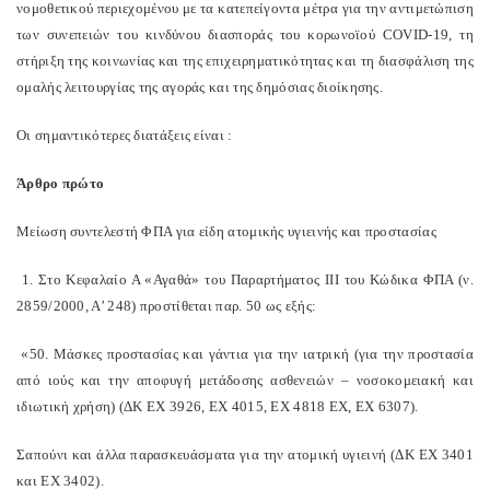
νομοθετικού περιεχομένου με τα κατεπείγοντα μέτρα για την αντιμετώπιση
των συνεπειών του κινδύνου διασποράς του κορωνοϊού
COVID
-19, τη
στήριξη της κοινωνίας και της επιχειρηματικότητας και τη διασφάλιση της
ομαλής λειτουργίας της αγοράς και της δημόσιας διοίκησης.
Οι σημαντικότερες διατάξεις είναι :
Άρθρο πρώτο
Μείωση συντελεστή ΦΠΑ για είδη ατομικής υγιεινής και προστασίας
1. Στο Κεφαλαίο Α «Αγαθά» του Παραρτήματος ΙΙΙ του Κώδικα ΦΠΑ (ν.
2859/2000, Α’ 248) προστίθεται παρ. 50 ως εξής:
«50. Μάσκες προστασίας και γάντια για την ιατρική (για την προστασία
από ιούς και την αποφυγή μετάδοσης ασθενειών – νοσοκομειακή και
ιδιωτική χρήση) (ΔΚ ΕΧ 3926, ΕΧ 4015, ΕΧ 4818 ΕΧ, ΕΧ 6307).
Σαπούνι και άλλα παρασκευάσματα για την ατομική υγιεινή (ΔΚ ΕΧ 3401
και ΕΧ 3402).