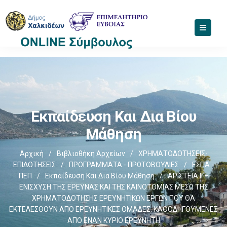
Εκπαίδευση Και Δια Βίου
Μάθηση
Αρχική
/
Βιβλιοθήκη Αρχείων
/
ΧΡΗΜΑΤΟΔΟΤΗΣΕΙΣ-
ΕΠΙΔΟΤΗΣΕΙΣ
/
ΠΡΟΓΡΑΜΜΑΤΑ - ΠΡΩΤΟΒΟΥΛΙΕΣ
/
ΕΣΠΑ -
ΠΕΠ
/
Εκπαίδευση Και Δια Βίου Μάθηση
/
ΑΡΙΣΤΕΙΑ ΙΙ –
ΕΝΙΣΧΥΣΗ ΤΗΣ ΕΡΕΥΝΑΣ ΚΑΙ ΤΗΣ ΚΑΙΝΟΤΟΜΙΑΣ ΜΕΣΩ ΤΗΣ
ΧΡΗΜΑΤΟΔΟΤΗΣΗΣ ΕΡΕΥΝΗΤΙΚΩΝ ΕΡΓΩΝ ΠΟΥ ΘΑ
ΕΚΤΕΛΕΣΘΟΥΝ ΑΠΟ ΕΡΕΥΝΗΤΙΚΕΣ ΟΜΑΔΕΣ, ΚΑΘΟΔΗΓΟΥΜΕΝΕΣ
ΑΠΟ ΕΝΑΝ ΚΥΡΙΟ ΕΡΕΥΝΗΤΗ