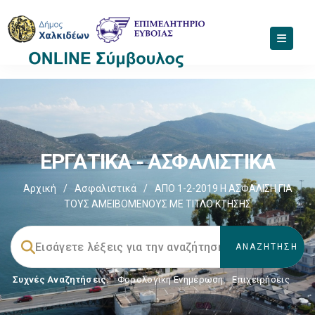
ΕΡΓΑΤΙΚΑ - ΑΣΦΑΛΙΣΤΙΚΑ
Αρχική
/
Ασφαλιστικά
/
ΑΠΟ 1-2-2019 Η ΑΣΦΑΛΙΣΗ ΓΙΑ
ΤΟΥΣ ΑΜΕΙΒΟΜΕΝΟΥΣ ΜΕ ΤΙΤΛΟ ΚΤΗΣΗΣ
Συχνές Αναζητήσεις:
Φορολογικη Ενημέρωση
,
Επιχειρήσεις