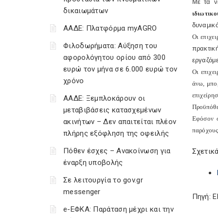
Με τα ν
δικαιωμάτων
ιδιωτικ
δυναμικ
ΑΑΔΕ: Πλατφόρμα myAGRO
Οι επιχε
Φιλοδωρήματα: Αύξηση του
πρακτικ
αφορολόγητου ορίου από 300
εργαζόμ
ευρώ τον μήνα σε 6.000 ευρώ τον
Οι επιχε
χρόνο
άνω, μπο
επιχείρησ
ΑΑΔΕ: Ξεμπλοκάρουν οι
Προϋπόθε
μεταβιβάσεις κατασχεμένων
Εφόσον σ
ακινήτων – Δεν απαιτείται πλέον
παρόχους
πλήρης εξόφληση της οφειλής
Πόθεν έσχες – Ανακοίνωση για
Σχετικά
έναρξη υποβολής
Σε λειτουργία το gov.gr
messenger
Πηγή: E
e-ΕΦΚΑ: Παράταση μέχρι και την