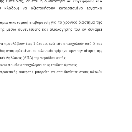
 εμπειρίας, δίνεται η δυνατότητα
σε επιχειρήσεις του
ού κλάδου) να αξιοποιήσουν καταρτισμένο εργατικό
καμία οικονομική επιβάρυνση
για το χρονικό διάστημα της
γής μέσω συνέντευξης και αξιολόγησης του εν δυνάμει
 να προσλάβουν έως 1 άτομο, ενώ εάν απασχολούν από 5 και
ς αναφοράς είναι το τελευταίο τρίμηνο πριν την αίτηση της
ικές Δηλώσεις (ΑΠΔ) της περιόδου αυτής.
κεια που θα απασχολήσει τους επιδοτούμενους.
πρακτικής άσκησης μπορείτε να απευθυνθείτε στους κάτωθι