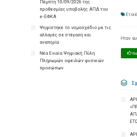
Πέμπτη 10/09/2026 της
προθεσμίας υποβολής ΑΠΔ του
Ετικέ
e-ΕΦΚΑ
Ψηφίστηκε το νομοσχέδιο με τις
αλλαγές σε στέγαση και
Ηταν αυ
αναπηρία
Νέα Ενιαία Ψηφιακή Πύλη
Να
Πληρωμών οφειλών φυσικών
προσώπων
Σ
ΑΡ
«Π
ΑΠ
ΕΤ
ΑΡ