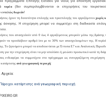
έα προγράμματα Επιταγής Εισόδου για νέους για απόκτηση εργασιακής
ού τομέα
(δεν συμπεριλαμβάνονται οι επιχειρήσεις του τουριστικ
ό
εντελώς δωρεάν
!
ιρήσεις έχουν τη δυνατότητα επιλογής και προεπιλογής του εργαζόμενου
χωρίς 
ής άσκησης. Η επιχείρηση μπορεί να συμμετέχει στη διαδικασία επιλο
ενου.
ιρήσεις που απασχολούν από 0 έως 4 εργαζόμενους μπορούν μέσω της Δράσης
ρούν να προσλάβουν αριθμό ίσο με το 30% των απασχολουμένων της. Η περίοδο
ης. Το ζητούμενο μπορεί να αποδεικνύεται με Έντυπα Ε7 και Αναλυτικές Περιοδ
ση για την επιχείρηση είναι
να μην απολύσει ή μειώσει προσωπικό κατά τη διάρ
ας ενδιαφέρει να συμμετέχετε στο πρόγραμμα ως συνεργαζόμενη επιχείρηση 
 κατάρτισης
ανά γεωγραφική περιοχή
:
 Αρχεία:
Πάροχοι κατάρτισης ανά γεωγραφική περιοχή
PIXEIRO.GR