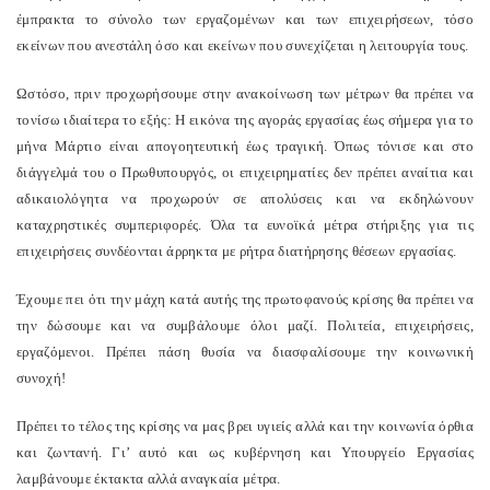
έμπρακτα το σύνολο των εργαζομένων και των επιχειρήσεων, τόσο
εκείνων που ανεστάλη όσο και εκείνων που συνεχίζεται η λειτουργία τους.
Ωστόσο, πριν προχωρήσουμε στην ανακοίνωση των μέτρων θα πρέπει να
τονίσω ιδιαίτερα το εξής: Η εικόνα της αγοράς εργασίας έως σήμερα για το
μήνα Μάρτιο είναι απογοητευτική έως τραγική. Όπως τόνισε και στο
διάγγελμά του ο Πρωθυπουργός, οι επιχειρηματίες δεν πρέπει αναίτια και
αδικαιολόγητα να προχωρούν σε απολύσεις και να εκδηλώνουν
καταχρηστικές συμπεριφορές. Όλα τα ευνοϊκά μέτρα στήριξης για τις
επιχειρήσεις συνδέονται άρρηκτα με ρήτρα διατήρησης θέσεων εργασίας.
Έχουμε πει ότι την μάχη κατά αυτής της πρωτοφανούς κρίσης θα πρέπει να
την δώσουμε και να συμβάλουμε όλοι μαζί. Πολιτεία, επιχειρήσεις,
εργαζόμενοι. Πρέπει πάση θυσία να διασφαλίσουμε την κοινωνική
συνοχή!
Πρέπει το τέλος της κρίσης να μας βρει υγιείς αλλά και την κοινωνία όρθια
και ζωντανή. Γι’ αυτό και ως κυβέρνηση και Υπουργείο Εργασίας
λαμβάνουμε έκτακτα αλλά αναγκαία μέτρα.