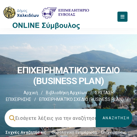
EΠΙΧΕΙΡΗΜΑΤΙΚΟ ΣΧΕΔΙΟ
(BUSINESS PLAN)
Αρχική
/
Βιβλιοθήκη Αρχείων
/
ΣΥΣΤΑΣΗ
ΕΠΙΧΕΙΡΗΣΗΣ
/
EΠΙΧΕΙΡΗΜΑΤΙΚΟ ΣΧΕΔΙΟ (BUSINESS PLAN)
/
Συχνές Αναζητήσεις:
Φορολογικη Ενημέρωση
,
Επιχειρήσεις