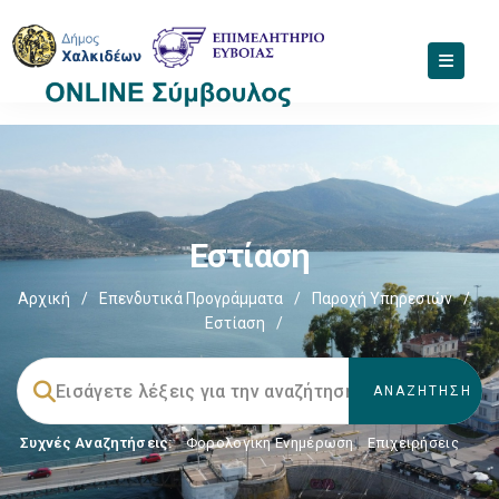
Εστίαση
Αρχική
/
Επενδυτικά Προγράμματα
/
Παροχή Υπηρεσιών
/
Εστίαση
/
Συχνές Αναζητήσεις:
Φορολογικη Ενημέρωση
,
Επιχειρήσεις