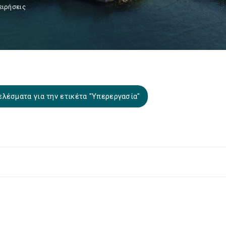
ειρήσεις
λέσματα για την ετικέτα "Υπερεργασία"