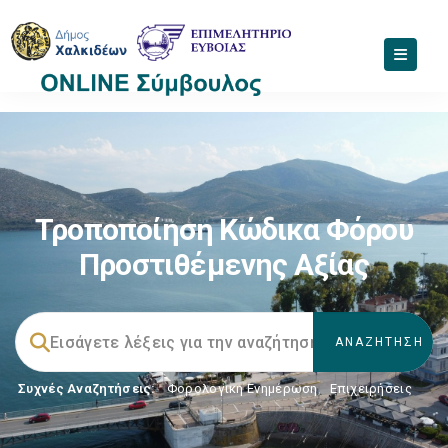
Τροποποίηση Κώδικα Φόρου
Προστιθέμενης Αξίας
Συχνές Αναζητήσεις:
Φορολογικη Ενημέρωση
,
Επιχειρήσεις