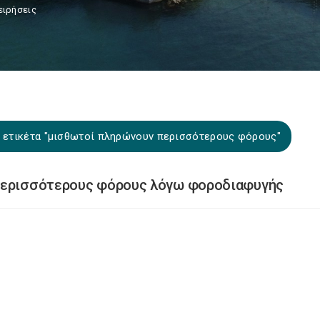
ειρήσεις
ν ετικέτα "μισθωτοί πληρώνουν περισσότερους φόρους"
 περισσότερους φόρους λόγω φοροδιαφυγής