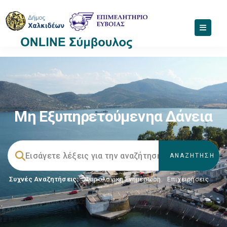
Μη Εξυπηρετούμενηα Δάνεια
Συχνές Αναζητήσεις:
Φορολογικη Ενημέρωση
,
Επιχειρήσεις